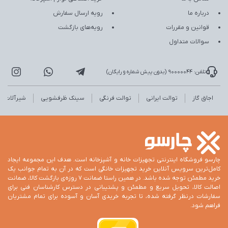
درباره ما
رویه ارسال سفارش
قوانین و مقررات
رویه‌های بازگشت
سوالات متداول
تلفن: 90000044 (بدون پیش شماره و رایگان)
اجاق گاز
توالت ایرانی
توالت فرنگی
سینک ظرفشویی
شیرآلات
چارسو فروشگاه اینترنتی تجهیزات خانه و آشپزخانه است. هدف این مجموعه ایجاد
کامل‌ترین سرویس آنلاین خرید تجهیزات خانگی است که در آن به تمام جوانب یک
خرید مطمئن توجه شده باشد. در همین راستا ضمانت 7 روزه‌ی بازگشت کالا، ضمانت
اصالت کالا، تحویل سریع و مطمئن و پشتیبانی در دسترس کارشناسان فنی برای
سفارشات درنظر گرفته شده، تا تجربه خریدی آسان و آسوده برای تمام مشتریان
فراهم شود.