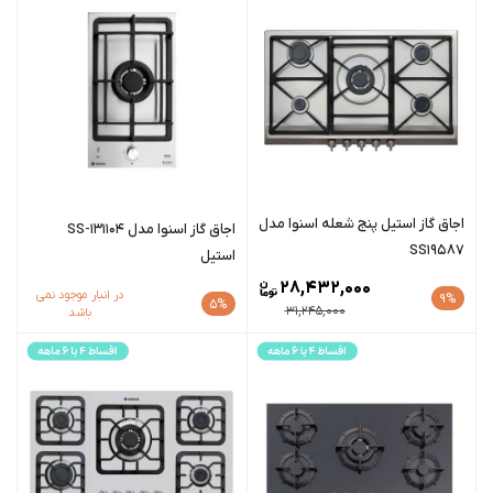
اجاق گاز استیل پنج شعله اسنوا مدل
اجاق گاز اسنوا مدل SS-131104
SS19587
استیل
28,432,000
در انبار موجود نمی
9%
5%
31,245,000
باشد