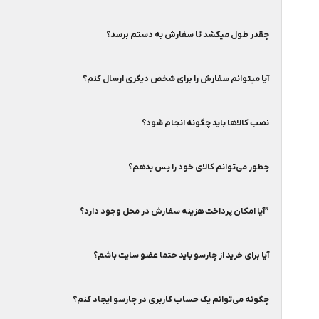
چقدر طول میکشد تا سفارش به دستم برسد؟
بعد از انتخاب کالای موردنظر، گزینه افزودن به سبد خرید را انتخاب کنید.
سبد خرید شما در سمت چپ صفحه نمایش داده میشود.
گزینه مشاهده سبد خرید یا تسویه حساب را انتخاب کنید.
آیا میتوانم سفارش را برای شخص دیگری ارسال کنم؟
آدرس را انتخاب کرده یا فرم آدرس را تکمیل کنید.
چارسو تا ۲۴ ساعت به شما تحویل می‌دهند. ارسال به سایر نقاط کشور از طریق باربری طی ۲ الی ۴ روز کاری به دست شما خواهد رسید. برای اطلاعات بیشتر به رویه ارسال سفارش مراجعه کنید.
بعد از انتخاب تسویه حساب وارد صفحه پرداخت خواهید شد و با پرداخت م
نصب کالاها باید چگونه انجام شود؟
بله در این صورت لازم است هنگام ثبت سفارش نام و آدرس گیرنده را وارد کن
چطور می‌توانم کالای خود را پس بدهم؟
چارسو فقط مسئول تحویل سفارش به شماست. جهت نصب و راه‌اندازی کالا لاز
تمام شرایط و ضوابط مربوط به ضمانت 7 روزه‌ی بازگشت، در بخش رویه بازگرداندن کالا توضیح داده شده است.
”آیا امکان پرداخت هزینه سفارش در محل وجود دارد؟
آیا برای خرید از چارسو باید حتما عضو سایت باشم؟
بله، امکان ثبت سفارش به صورت پرداخت در محل برای استان تهران و اکثر نقا
چگونه می‌توانم یک حساب کاربری در چارسو ایجاد کنم؟
خیر، شما می‌توانید به عنوان کاربرِ مهمان، ثبت سفارش از سایت انجام دهید.