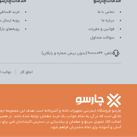
خدمات‌چارسو
خدمات‌چارسو
تماس با ما
خرید اقساطی 
درباره ما
رویه ارسال 
قوانین و مقررات
رویه‌های با
سوالات متداول
تلفن: 90000044 (بدون پیش شماره و رایگان)
اجاق گاز
توالت ای
چارسو فروشگاه اینترنتی تجهیزات خانه و آشپزخانه است. هدف این مجموعه ایج
اصالت کالا، تحویل سریع و مطمئن و پشتیبانی در دسترس کارشناسان فنی برای س
آسان و آسوده برای تمام مشتریان فراهم شود.