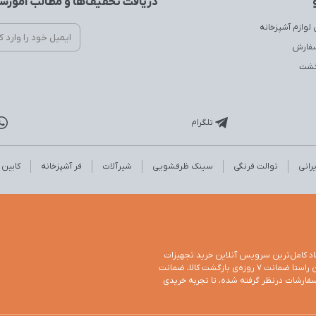
دریافت تخفیف‌ها و مطالب آموزشی
لوازم آشپزخانه
سفارش
زگشت
تلگرام
رانی
توالت فرنگی
سینک ظرفشویی
شیرآلات
فر آشپزخانه
کابین
اد کامل‌ترین سرویس آنلاین خرید تجهیزات
خانگی است که در آن به تمام جوانب یک خرید مطمئن توجه شده باشد. در همین راستا ضمانت 7 روزه‌ی بازگشت کالا، ضمانت
فارشات درنظر گرفته شده، تا تجربه خریدی