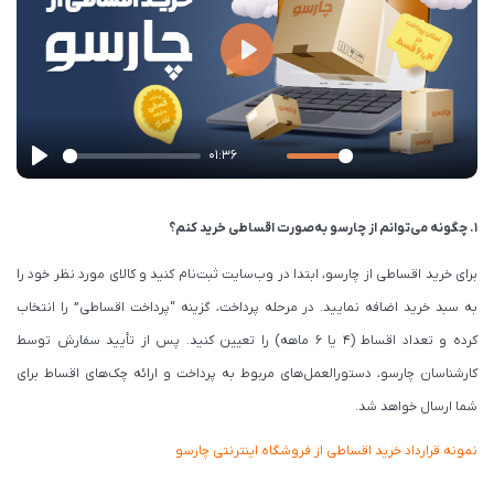
P
l
a
01:36
y
P
M
S
P
E
l
u
e
I
n
۱. چگونه می‌توانم از چارسو به‌صورت اقساطی خرید کنم؟
a
t
t
P
t
برای خرید اقساطی از چارسو، ابتدا در وب‌سایت ثبت‌نام کنید و کالای مورد نظر خود را
y
e
t
e
به سبد خرید اضافه نمایید. در مرحله پرداخت، گزینه “پرداخت اقساطی” را انتخاب
i
r
کرده و تعداد اقساط (۴ یا ۶ ماهه) را تعیین کنید. پس از تأیید سفارش توسط
n
f
کارشناسان چارسو، دستورالعمل‌های مربوط به پرداخت و ارائه چک‌های اقساط برای
g
u
شما ارسال خواهد شد.
s
l
l
نمونه قرارداد خرید اقساطی از فروشگاه اینترنتی چارسو
s