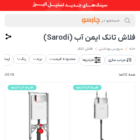
فلاش تانک ایمن آب (Sarodi)
خانه
سرویس بهداشتی
فلاش تانک
محدوده قیمت
برند
رنگ
ارسال ر
مرتب سازی
فیلترها
همه کالاها
25 کالا