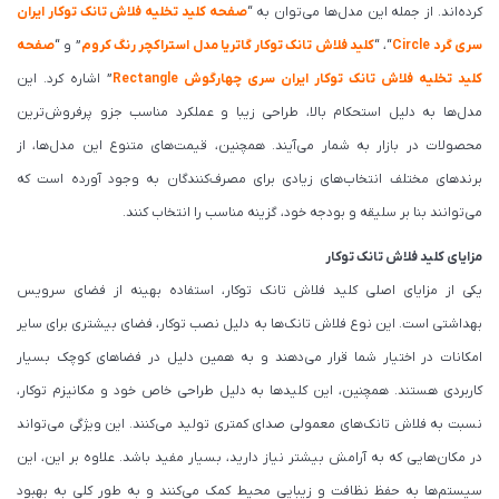
کرده‌اند. از جمله این مدل‌ها می‌توان به “
صفحه کلید تخلیه فلاش تانک توکار ایران
سری گرد Circle
“، “
کلید فلاش تانک توکار گاتریا مدل استراکچر رنگ کروم
” و “
صفحه
کلید تخلیه فلاش تانک توکار ایران سری چهارگوش Rectangle
” اشاره کرد. این
مدل‌ها به دلیل استحکام بالا، طراحی زیبا و عملکرد مناسب جزو پرفروش‌ترین
محصولات در بازار به شمار می‌آیند. همچنین، قیمت‌های متنوع این مدل‌ها، از
برندهای مختلف انتخاب‌های زیادی برای مصرف‌کنندگان به وجود آورده است که
می‌توانند بنا بر سلیقه و بودجه خود، گزینه مناسب را انتخاب کنند.
مزایای کلید فلاش تانک توکار
یکی از مزایای اصلی کلید فلاش تانک توکار، استفاده بهینه از فضای سرویس
بهداشتی است. این نوع فلاش تانک‌ها به دلیل نصب توکار، فضای بیشتری برای سایر
امکانات در اختیار شما قرار می‌دهند و به همین دلیل در فضاهای کوچک بسیار
کاربردی هستند. همچنین، این کلیدها به دلیل طراحی خاص خود و مکانیزم توکار،
نسبت به فلاش تانک‌های معمولی صدای کمتری تولید می‌کنند. این ویژگی می‌تواند
در مکان‌هایی که به آرامش بیشتر نیاز دارید، بسیار مفید باشد. علاوه بر این، این
سیستم‌ها به حفظ نظافت و زیبایی محیط کمک می‌کنند و به طور کلی به بهبود