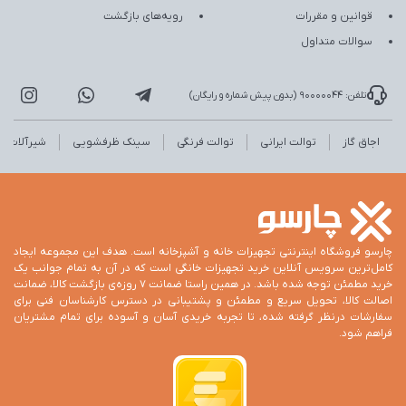
قوانین و مقررات
رویه‌های بازگشت
سوالات متداول
تلفن: 90000044 (بدون پیش شماره و رایگان)
اجاق گاز
توالت ایرانی
توالت فرنگی
سینک ظرفشویی
شیرآلات
چارسو فروشگاه اینترنتی تجهیزات خانه و آشپزخانه است. هدف این مجموعه ایجاد
کامل‌ترین سرویس آنلاین خرید تجهیزات خانگی است که در آن به تمام جوانب یک
خرید مطمئن توجه شده باشد. در همین راستا ضمانت 7 روزه‌ی بازگشت کالا، ضمانت
اصالت کالا، تحویل سریع و مطمئن و پشتیبانی در دسترس کارشناسان فنی برای
سفارشات درنظر گرفته شده، تا تجربه خریدی آسان و آسوده برای تمام مشتریان
فراهم شود.