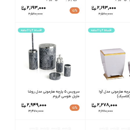
2,193,000
2,193,000
15%
2,580,000
2,580,000
ه هارمونی مدل آوا
سرویس 5 پارچه هارمونی مدل روشا
کلاسیک)
ماربل طوسی کروم
2,949,000
2,278,000
15%
3,470,000
2,680,000