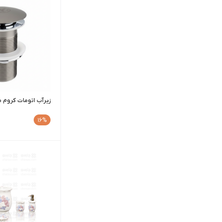
زیرآب اتومات کروم م
16%