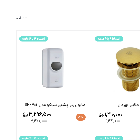
123 کالا
طلایی قهرمان
صابون ریز چشمی سیتکو مدل SI-2302
3,296,500
1,210,000
5%
3,470,000
1,441,000