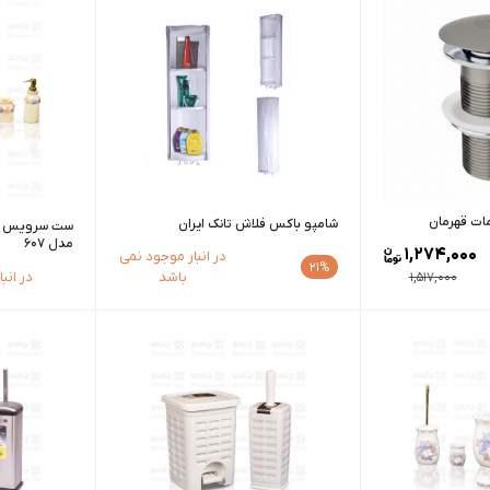
ات قهرمان
شامپو باکس فلاش تانک ایران
مدل 607
1,274,000
در انبار موجود نمی
21%
باشد
در انب
1,517,000