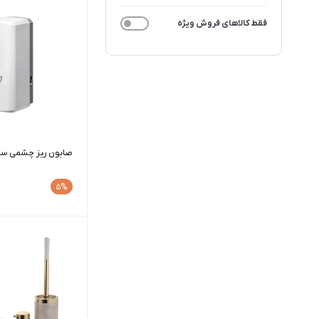
فقط کالاهای فروش ویژه
صابون ریز چشمی سیتکو م
5%