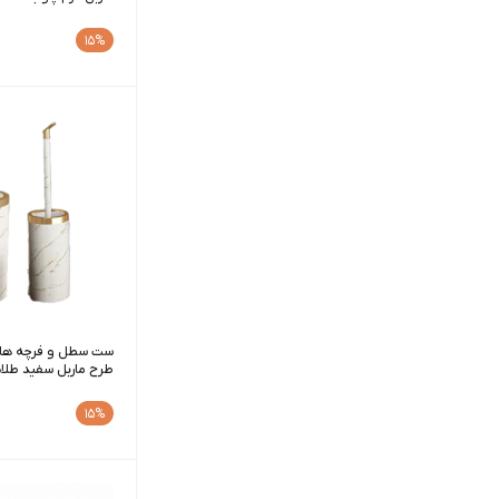
15%
ست سطل و فرچه هار
طرح ماربل سفید طلا
15%