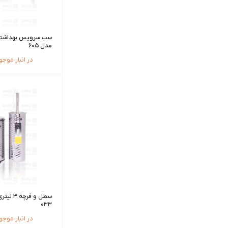
مدل 605
در انبار موج
سطل و فر
033
در انبار موج