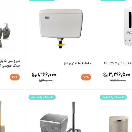
سروی
دل SI-2305
جامایع ۱۰ لیتری نیاز
سنگ طوسی ک
1,266,000
3,296,500
15%
15%
1,490,000
3,470,000