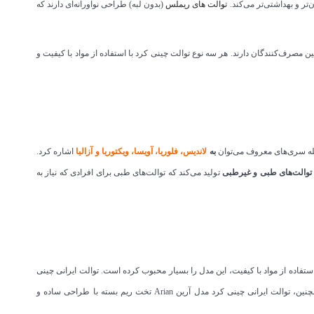
تر و بهداشتی‌تر می‌کند.
توالت های ریملس
(بدون لبه) طراحی نوآورانه‌ای دارند که
ن مصرف‌کنندگان دارند. هر سه نوع توالت چینی کرد با استفاده از مواد با کیفیت و
جمله سری‌های معروف می‌توان
به
لاندیس
،
فلوریا
،
آویسا
،
ویکتوریا
و
آزالیا
اشاره کرد.
والت‌های طبی و غیرطبی
تولید می‌کند که توالت‌های طبی برای افرادی که نیاز به
ست. طراحی زیبا و استفاده از مواد با کیفیت، این مدل را بسیار محبوب کرده است. توالت ایرانی چینی
کرد مدل فلوریا Floria ریملس نیز به دلیل طراحی بدون لبه، نظافت آسان و دوام بالا جزو پرفروش‌ها قرار دارد. همچنین، توالت ایرانی چینی کرد مدل آرین Arian تخت ریم بسته با طراحی ساده و