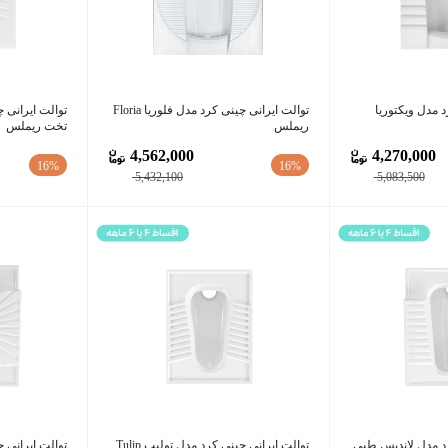
د مدل ویکتوریا
توالت ایرانی چینی کرد مدل فلوریا Floria
ریملس
تخت ریملس
4,562,000
4,270,000
16%
16%
5,432,100
5,083,500
رد مدل لاندیس طبی
توالت ایرانی چینی کرد مدل تولیپ Tulip
توالت ایرانی 