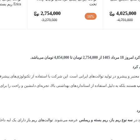
تخت
Erica ریم بسته
2,754,000
4,025,000
16%
3,279,500
4,791,800
 مرداد 1405 از
2,754,000
تومان
تا
4,854,000
تومان
می‌باشد.
 کرد
عتبر و پیشرو در تولید توالت‌های ایرانی است. این شرکت با استفاده از تکنولوژی‌های پیشرفته 
ب
هستند بلکه به دلیل استفاده از استانداردهای بهداشتی بالا، تجربه‌ای دلنشین و راحت را برای
رد
د در
سه نوع ریم باز، ریم بسته و ریملس
عرضه می‌شوند.
توالت‌های ریم باز
دارای یک لبه داخل