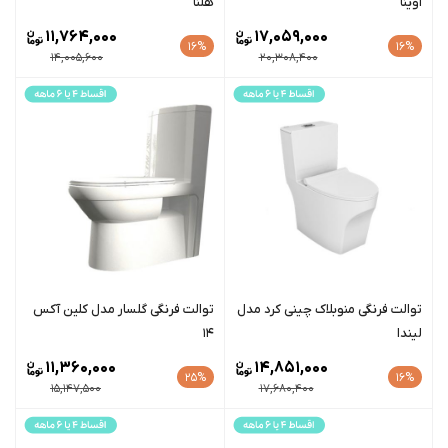
آوینا
هلنا
11,764,000
17,059,000
16%
16%
14,005,600
20,308,400
توالت فرنگی منوبلاک چینی کرد مدل
توالت فرنگی گلسار مدل کلین آکس
لیندا
14
11,360,000
14,851,000
25%
16%
15,147,500
17,680,400