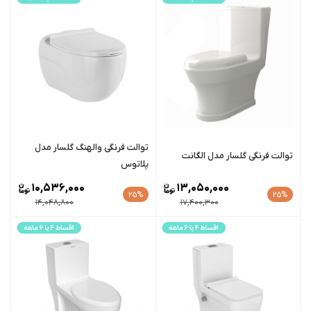
توالت فرنگی والهنگ گلسار مدل
توالت فرنگی گلسار مدل الگانت
پلاتوس
10,536,000
13,050,000
25%
25%
14,048,800
17,400,300