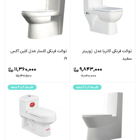
توالت فرنگی گاتریا مدل ژوپیتر
توالت فرنگی گلسار مدل کلین آکس
سفید
19
11,360,000
9,843,000
15,147,500
11,060,000