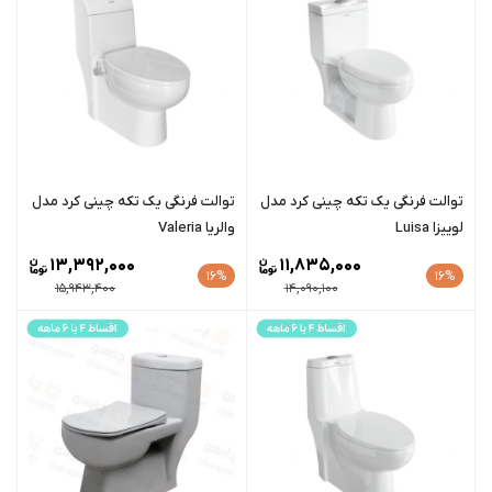
توالت فرنگی یک تکه چینی کرد مدل
توالت فرنگی یک تکه چینی کرد مدل
لوییزا Luisa
والریا Valeria
13,392,000
11,835,000
16%
16%
15,943,400
14,090,100