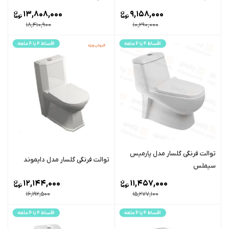
13,808,000
9,158,000
18,410,900
10,290,000
توالت فرنگی گلسار مدل پارمیس
توالت فرنگی گلسار مدل دایموند
سیملس
12,144,000
11,457,000
16,192,500
15,277,100