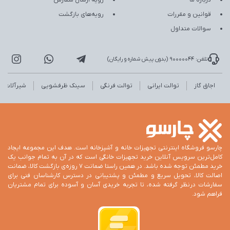
درباره ما
رویه ارسال سفارش
قوانین و مقررات
رویه‌های بازگشت
سوالات متداول
تلفن: 90000044 (بدون پیش شماره و رایگان)
اجاق گاز
توالت ایرانی
توالت فرنگی
سینک ظرفشویی
شیرآلات
چارسو فروشگاه اینترنتی تجهیزات خانه و آشپزخانه است. هدف این مجموعه ایجاد
کامل‌ترین سرویس آنلاین خرید تجهیزات خانگی است که در آن به تمام جوانب یک
خرید مطمئن توجه شده باشد. در همین راستا ضمانت 7 روزه‌ی بازگشت کالا، ضمانت
اصالت کالا، تحویل سریع و مطمئن و پشتیبانی در دسترس کارشناسان فنی برای
سفارشات درنظر گرفته شده، تا تجربه خریدی آسان و آسوده برای تمام مشتریان
فراهم شود.