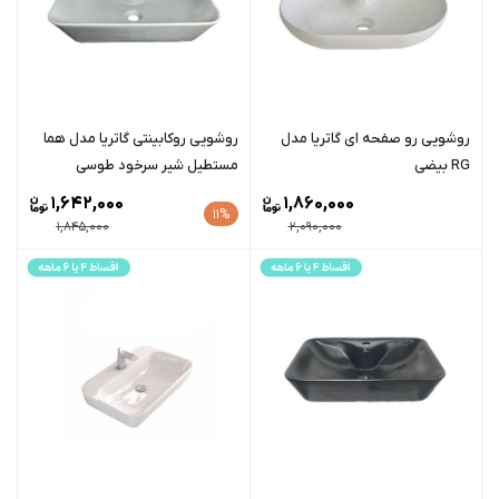
روشویی رو صفحه ای گاتریا مدل
روشویی روکابینتی گاتریا مدل هما
RG بیضی
مستطیل شیر سرخود طوسی
1,642,000
1,860,000
11%
1,845,000
2,090,000