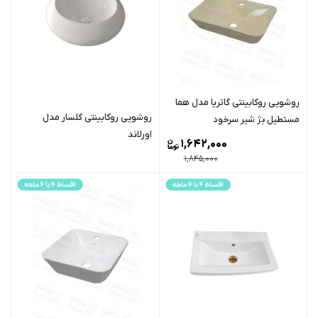
روشویی روکابینتی گاتریا مدل هما
روشویی روکابینتی گلسار مدل
مستطیل بژ شیر سرخود
اورلاند
1,642,000
1,845,000