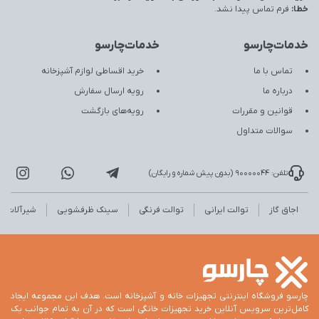
خطا:
فرم تماس پیدا نشد.
خدمات‌چارسو
خدمات‌چارسو
تماس با ما
خرید اقساطی لوازم آشپزخانه
درباره ما
رویه ارسال سفارش
قوانین و مقررات
رویه‌های بازگشت
سوالات متداول
تلفن: 90000044 (بدون پیش شماره و رایگان)
اجاق گاز
توالت ایرانی
توالت فرنگی
سینک ظرفشویی
شیرآلات
چارسو فروشگاه اینترنتی تجهیزات خانه و آشپزخانه است. هدف این مجموعه ایجاد
کامل‌ترین سرویس آنلاین خرید تجهیزات خانگی است که در آن به تمام جوانب یک