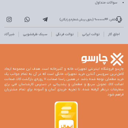
سوالات متداول
تلفن: 90000044 (بدون پیش شماره و رایگان)
اجاق گاز
توالت ایرانی
توالت فرنگی
سینک ظرفشویی
شیرآلات
چارسو فروشگاه اینترنتی تجهیزات خانه و آشپزخانه است. هدف این مجموعه ایجاد
کامل‌ترین سرویس آنلاین خرید تجهیزات خانگی است که در آن به تمام جوانب یک
خرید مطمئن توجه شده باشد. در همین راستا ضمانت 7 روزه‌ی بازگشت کالا، ضمانت
اصالت کالا، تحویل سریع و مطمئن و پشتیبانی در دسترس کارشناسان فنی برای
سفارشات درنظر گرفته شده، تا تجربه خریدی آسان و آسوده برای تمام مشتریان
فراهم شود.