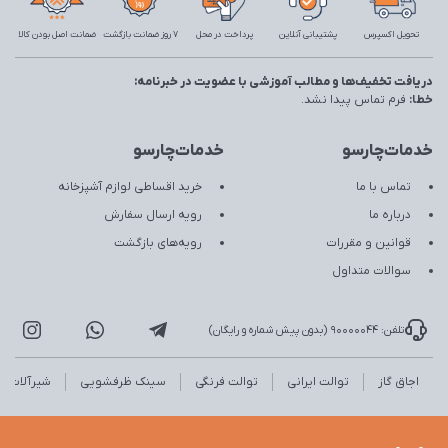
تحویل اکسپرس
پشتیبانی آنلاین
پرداخت در محل
7 روز ضمانت بازگشت
ضمانت اصل بودن کالا
دریافت تخفیف‌ها و مطالب آموزشی با عضویت در خبرنامه:
خطا:
فرم تماس پیدا نشد.
خدمات‌چارسو
خدمات‌چارسو
تماس با ما
خرید اقساطی لوازم آشپزخانه
درباره ما
رویه ارسال سفارش
قوانین و مقررات
رویه‌های بازگشت
سوالات متداول
تلفن: 90000044 (بدون پیش شماره و رایگان)
اجاق گاز
توالت ایرانی
توالت فرنگی
سینک ظرفشویی
شیرآلات