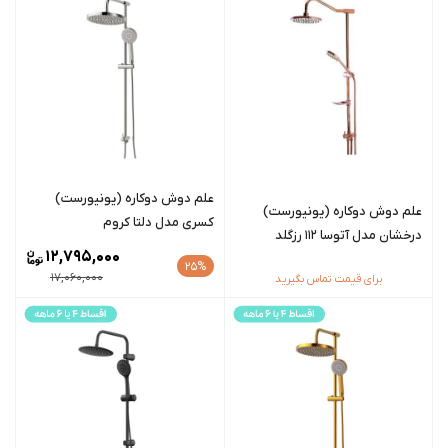
علم دوش دوکاره (یونیورست)
علم دوش دوکاره (یونیورست)
کسری مدل دلتا کروم
درخشان مدل آتوسا 112 رزگلد
12,795,000
25%
17,060,000
برای قیمت تماس بگیرید