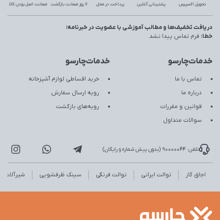
تحویل اکسپرس
پشتیبانی آنلاین
پرداخت در محل
7 روز ضمانت بازگشت
ضمانت اصل بودن کالا
دریافت تخفیف‌ها و مطالب آموزشی با عضویت در خبرنامه:
خطا:
فرم تماس پیدا نشد.
خدمات‌چارسو
خدمات‌چارسو
تماس با ما
خرید اقساطی لوازم آشپزخانه
درباره ما
رویه ارسال سفارش
قوانین و مقررات
رویه‌های بازگشت
سوالات متداول
تلفن: 90000044 (بدون پیش شماره و رایگان)
اجاق گاز
توالت ایرانی
توالت فرنگی
سینک ظرفشویی
شیرآلات