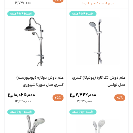
3,730,000
برای قیمت تماس بگیرید
علم دوش تک کاره (یونیکا) کسری
علم دوش دوکاره (یونیورست)
مدل لوکس
کسری مدل سورنا شیپوری
10,065,000
2,422,000
25%
25%
13,420,000
3,230,000