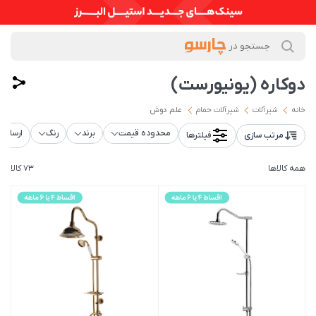
دوکاره (یونیورست)
خانه
شیرآلات
شیرآلات حمام
علم دوش
محدوده قیمت
برند
رنگ
ارسال ر
مرتب سازی
فیلترها
همه کالاها
73 کالا