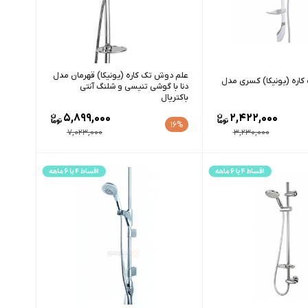
علم دوش تک کاره (یونیکا) قهرمان مدل
اره (یونیکا) کسری مدل
دنا با گوشی تنیسی و شلنگ آنتی
باکتریال
5,899,000
2,422,000
16%
7,023,000
3,230,000