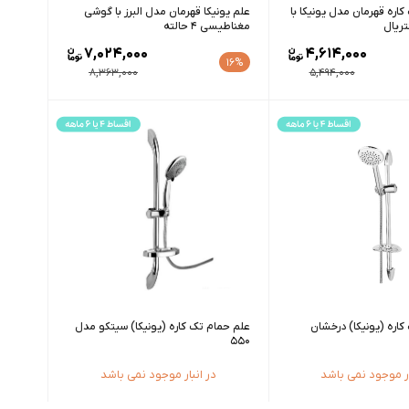
ره قهرمان مدل یونیکا با
علم یونیکا قهرمان مدل البرز با گوشی
تریال
مغناطیسی ۴ حالته
7,024,000
4,614,000
16%
8,363,000
5,494,000
اره (یونیکا) درخشان
علم حمام تک کاره (یونیکا) سیتکو مدل
550
ار موجود نمی باشد
در انبار موجود نمی باشد