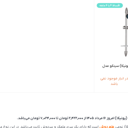
ونیکا) سیتکو مدل
ر انبار موجود نمی
باشد
روز 16 مرداد 1405 از
2,422,000
تومان
تا
7,024,000
تومان
می‌باشد.
کا) نوعی
علم دوش
است که دارای یک سری علمک و سردوش ثابت می‌باشد. در این نوع ع