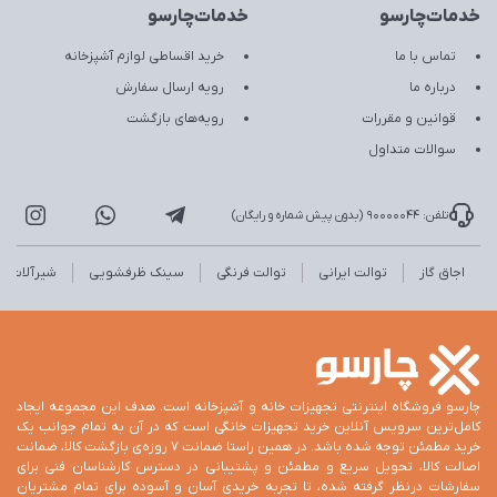
خدمات‌چارسو
خدمات‌چارسو
تماس با ما
خرید اقساطی لوازم آشپزخانه
درباره ما
رویه ارسال سفارش
قوانین و مقررات
رویه‌های بازگشت
سوالات متداول
تلفن: 90000044 (بدون پیش شماره و رایگان)
اجاق گاز
توالت ایرانی
توالت فرنگی
سینک ظرفشویی
شیرآلات
چارسو فروشگاه اینترنتی تجهیزات خانه و آشپزخانه است. هدف این مجموعه ایجاد
کامل‌ترین سرویس آنلاین خرید تجهیزات خانگی است که در آن به تمام جوانب یک
خرید مطمئن توجه شده باشد. در همین راستا ضمانت 7 روزه‌ی بازگشت کالا، ضمانت
اصالت کالا، تحویل سریع و مطمئن و پشتیبانی در دسترس کارشناسان فنی برای
سفارشات درنظر گرفته شده، تا تجربه خریدی آسان و آسوده برای تمام مشتریان