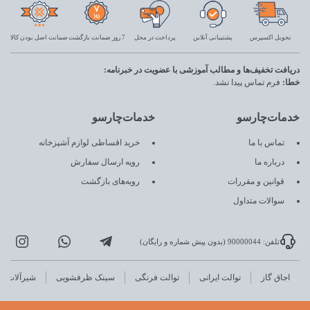
تحویل اکسپرس
پشتیبانی آنلاین
پرداخت در محل
7 روز ضمانت بازگشت
ضمانت اصل بودن کالا
دریافت تخفیف‌ها و مطالب آموزشی با عضویت در خبرنامه:
خطا:
فرم تماس پیدا نشد.
خدمات‌چارسو
خدمات‌چارسو
تماس با ما
خرید اقساطی لوازم آشپزخانه
درباره ما
رویه ارسال سفارش
قوانین و مقررات
رویه‌های بازگشت
سوالات متداول
تلفن: 90000044 (بدون پیش شماره و رایگان)
اجاق گاز
توالت ایرانی
توالت فرنگی
سینک ظرفشویی
شیرآلات