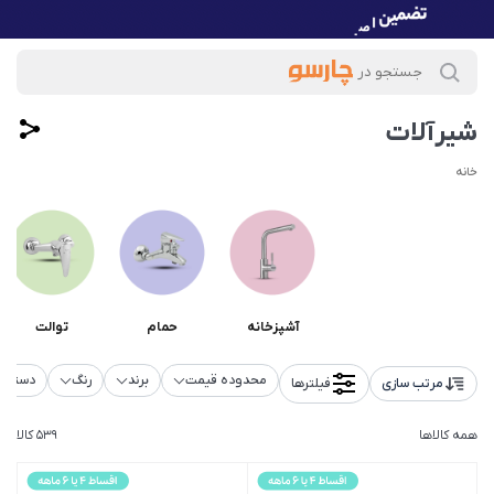
شیرآلات
خانه
آشپزخانه
حمام
توالت
محدوده قیمت
برند
رنگ
دسته‌ب
مرتب سازی
فیلترها
همه کالاها
539 کالا