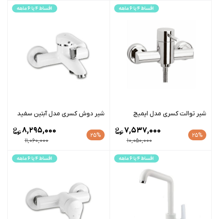
شیر توالت کسری مدل ایمیج
شیر دوش کسری مدل آبتین سفید
8,295,000
7,537,000
25%
25%
11,060,000
10,050,000