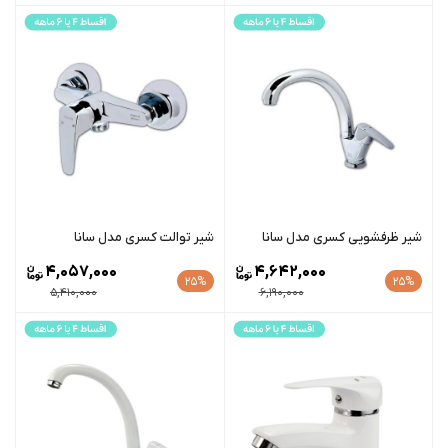
شیر ظرفشویی کسری مدل سانا
شیر توالت کسری مدل سانا
4,057,000
4,642,000
25%
25%
5,410,000
6,190,000