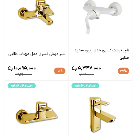
شیر توالت کسری مدل رابین سفید
شیر دوش کسری مدل مهتاب طلایی
طلایی
10,095,000
5,347,000
25%
25%
13,460,000
7,130,000