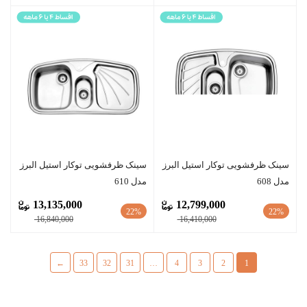
سينک ظرفشویی توکار استیل البرز
سينک ظرفشویی توکار استیل البرز
مدل 608
مدل 610
13,135,000
12,799,000
22%
22%
16,840,000
16,410,000
←
33
32
31
…
4
3
2
1