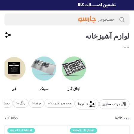
لوازم آشپزخانه
خانه
اجاق گاز
سینک
فر
محدوده قیمت
برند
رنگ
دسته‌بن
مرتب سازی
فیلترها
همه کالاها
1055 کالا