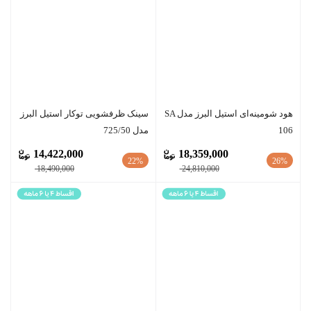
هود شومینه‌ای استیل البرز مدل SA
سينک ظرفشویی توکار استیل البرز
106
مدل 725/50
14,422,000
18,359,000
22%
26%
18,490,000
24,810,000