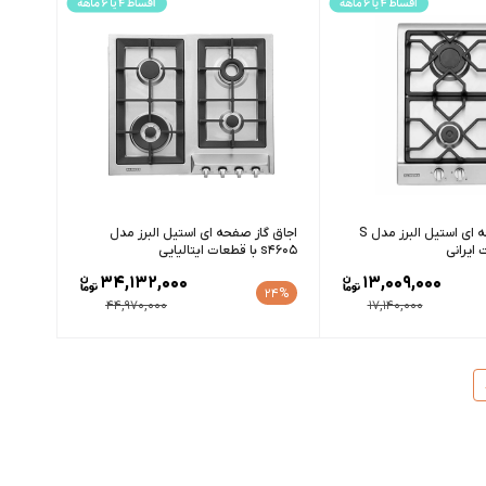
اجاق گاز صفحه ای استیل البرز مدل S
اجاق گاز صفحه ای استیل البرز مدل
s4605 با قطعات ایتالیایی
34,132,000
13,009,000
24%
44,970,000
17,140,000