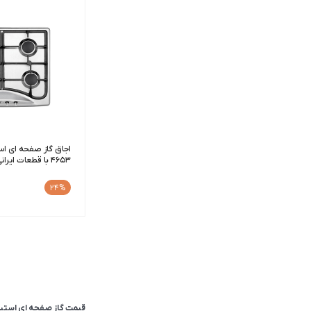
4653 با قطعات ایرانی
24%
قیمت گاز صفحه ای استیل امروز 16 مر