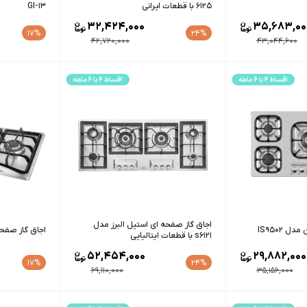
6125 با قطعات ایرانی
GI-13
32,424,000
35,683,00
17%
24%
42,720,000
43,044,600
اجاق گاز صفحه ای استیل البرز مدل
 IS9502
اجاق گاز صفحه ای 
s6121 با قطعات ایتالیایی
52,454,000
29,882,000
17%
24%
69,110,000
35,156,000