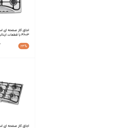
4603 با قطعات ایتالیایی
0
24%