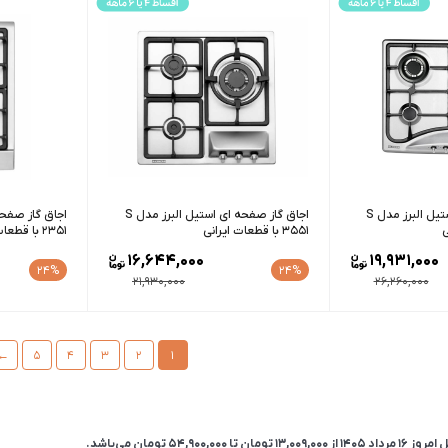
اجاق گاز صفحه ای استیل البرز مدل S
اجاق گاز صفحه ای استیل البرز مدل S
3551 با قطعات ایرانی
2351 با قطعات ایرانی
16,644,000
19,931,000
24%
24%
21,930,000
26,260,000
←
5
4
3
2
1
داد 1405 از
13,009,000
تومان
تا
54,900,000
تومان
می‌باشد.