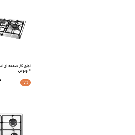
4 ونوس
0
17%