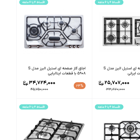
اجاق گاز صفحه ای استیل البرز مدل S
اجاق گاز صفحه ای استیل البرز مدل S
5908 با قطعات ایتالیایی
34,724,000
25,707,000
24%
45,750,000
33,870,000