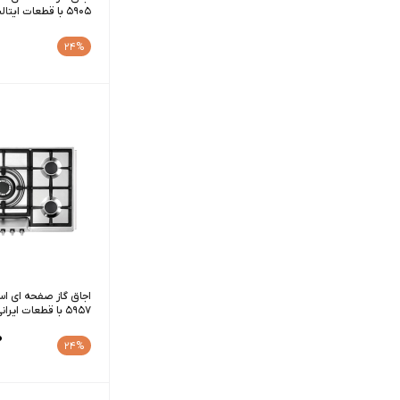
5905 با قطعات ایتالیایی
24%
5957 با قطعات ایرانی
0
24%