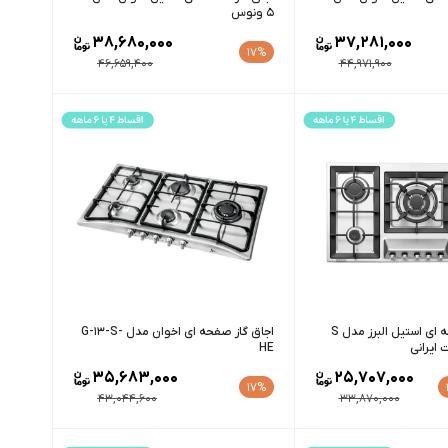
5 ونوس
38,680,000
37,281,000
17%
46,659,400
44,971,900
اجاق گاز صفحه ای استیل البرز مدل S
اجاق گاز صفحه ای اخوان مدل G-13-S-
HE
35,683,000
25,707,000
17%
43,044,600
33,870,000