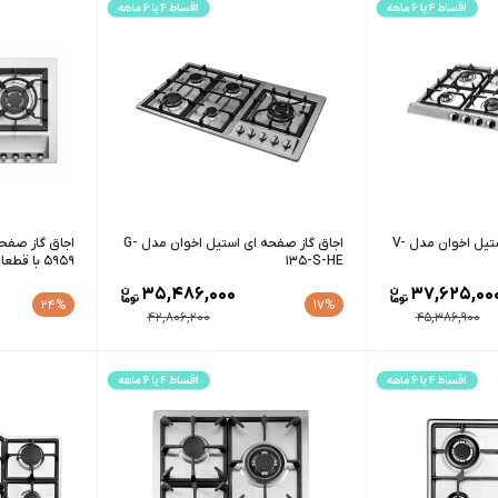
اجاق گاز صفحه ای استیل اخوان مدل V-
اجاق گاز صفحه ای استیل اخوان مدل G-
135-S-HE
5959 با قطعات ایرانی
35,486,000
37,625,00
24%
17%
42,806,200
45,386,900