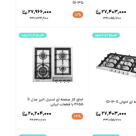
GI-135
27,966,000
27,403,000
17%
33,734,900
33,055,700
اجاق گاز صفحه ای استیل البرز مدل S
اخوان GI-13-S
4655 با قطعات ایرانی
20,204,000
27,403,000
24%
26,620,000
33,055,700