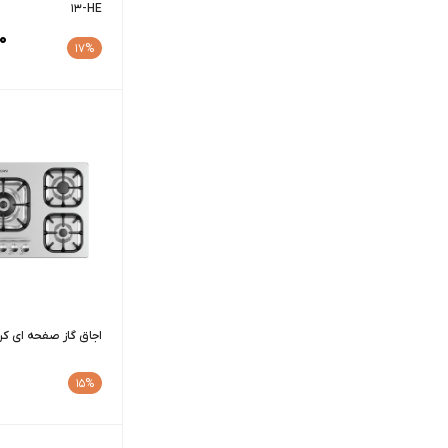
13-HE
0
17%
اجاق گاز صفحه ای کن مدل
15%