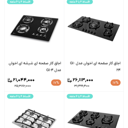
اجاق گاز صفحه ای اخوان مدل GI-
اجاق گاز صفحه ای شیشه ای اخوان
24
مدل GI-4
21,044,000
26,113,000
17%
17%
25,386,000
31,499,400