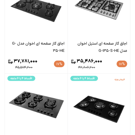
اجاق گاز صفحه ای استیل اخوان
اجاق گاز صفحه ای اخوان مدل G-
مدل G-135-S-HE
35-HE
37,781,000
35,486,000
17%
17%
45,574,200
42,806,200