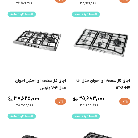
46,659,400
44,971,900
اجاق گاز صفحه ای اخوان مدل G-
اجاق گاز صفحه ای استیل اخوان
13-S-HE
مدل V-4 ونوس
37,625,000
35,683,000
17%
17%
45,386,900
43,044,600