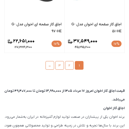
اجاق گاز صفحه ای اخوان مدل G-
اجاق گاز صفحه ای اخوان مدل G-
97-HE
51-HE
22,651,000
37,549,000
17%
17%
27,324,300
45,295,200
←
3
2
1
قیمت اجاق گاز اخوان امروز 17 مرداد 1405 از
13,990,000
تومان
تا
49,407,000
تومان
می‌باشد.
اجاق گاز اخوان
برند اخوان یکی از پیشتازان در صنعت تولید لوازم آشپزخانه در ایران به‌شمار می‌رود.
این برند با سال‌ها تجربه و تلاش در زمینه طراحی و تولید محصولاتی همچون هود،