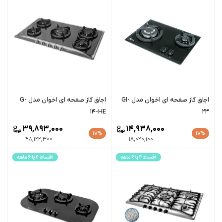
اجاق گاز صفحه ای اخوان مدل GI-
اجاق گاز صفحه ای اخوان مدل G-
14-HE
23
39,893,000
14,938,000
17%
17%
48,122,300
18,020,100