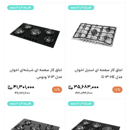
اجاق گاز صفحه ای استیل اخوان
اجاق گاز صفحه ای شیشه‌ای اخوان
مدل G-13-HE
مدل V-13 ونوس
41,301,000
35,683,000
17%
17%
49,821,200
43,044,600