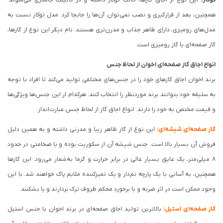
توکار:
این نوع از اجاق گازها، حالت توکار داشته و در کابینت جاسازی می‌شوند.
همچنین، بعد از قرارگیری و نصب نمی‌توان آن‌ها را جابجا کرد. مدل توکار نسبت به
مدل‌های رومیزی، دارای ظاهر جذاب و مدرن‌تری هستند. نام دیگر این نوع از گازها،
گاز صفحه‌ای یا گاز رومیزی است.
انواع اجاق گاز صفحه‌ای اخوان از لحاظ جنس
برند اخوان اجاق گازهای خود را در جنس‌های مختلفی تولید می‌کند تا افراد با توجه
به سلیقه خود بتوانند برند موردنظر را انتخاب کنند. هرکدام از این جنس‌ها ویژگی‌ها
و قیمت مختص به خود را دارند. انواع اجاق گاز از لحاظ جنس عبارت‌انداز:
گاز صفحه‌ای شیشه‌ای
:
این نوع از گاز ظاهر زیبا و مدرنی داشته و به همین دلیل
فروش آن بسیار بالا است. جنس شیشه آن از سکوریت بوده و با ضخامتی در حدود
8 میلی‌متر، یک عایق بسیار عالی در برابر حرارت و گرما به‌شمار می‌رود. این گازها
همچنین، به آسانی با یک پارچه نم‌دار و یک تمیزکننده ملایم پاک خواهند شد. با این
وجود ممکن است در اثر ضربه و یا برخورد محکم ظروف ترک بردارند و یا بشکنند.
گاز صفحه‌ای استیل
:
بالاترین تولید اجاق صفحه‌ای در برند اخوان با جنس استیل