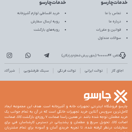
خدمات‌چارسو
خدمات‌چارسو
تماس با ما
خرید اقساطی لوازم آشپزخانه
درباره ما
رویه ارسال سفارش
قوانین و مقررات
رویه‌های بازگشت
سوالات متداول
تلفن: 90000044 (بدون پیش شماره و رایگان)
اجاق گاز
توالت ایرانی
توالت فرنگی
سینک ظرفشویی
شیرآلات
چارسو فروشگاه اینترنتی تجهیزات خانه و آشپزخانه است. هدف این مجموعه ایجاد
کامل‌ترین سرویس آنلاین خرید تجهیزات خانگی است که در آن به تمام جوانب یک
خرید مطمئن توجه شده باشد. در همین راستا ضمانت 7 روزه‌ی بازگشت کالا، ضمانت
اصالت کالا، تحویل سریع و مطمئن و پشتیبانی در دسترس کارشناسان فنی برای
سفارشات درنظر گرفته شده، تا تجربه خریدی آسان و آسوده برای تمام مشتریان