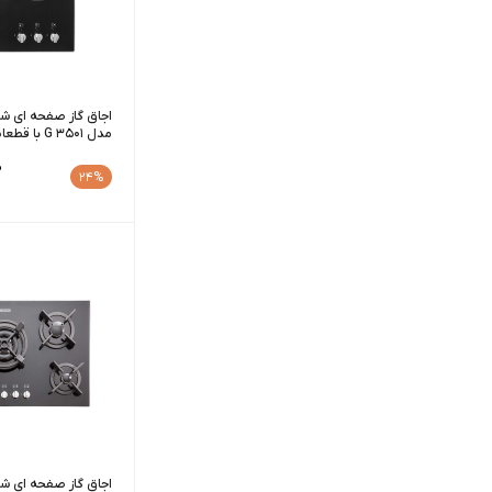
اجاق گاز صفحه ای شی
مدل G 3501 با قطعات ایتالیایی
0
24%
اجاق گاز صفحه ای شی