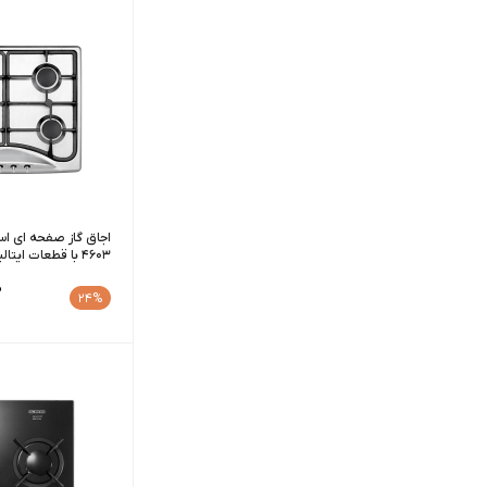
4603 با قطعات ایتالیایی
0
24%