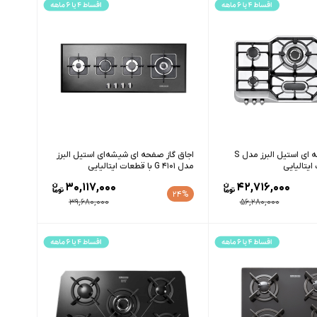
اجاق گاز صفحه ای استیل البرز مدل S
اجاق گاز صفحه ای شیشه‌ای استیل البرز
مدل G 4101 با قطعات ایتالیایی
30,117,000
42,716,000
24%
39,680,000
56,280,000