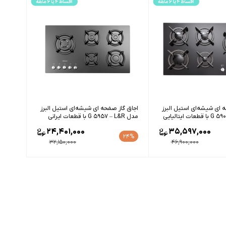
 ای شیشه‌ای استیل البرز
اجاق گاز صفحه ای شیشه‌ای استیل البرز
مدل G 5957 – L&R با قطعات ایرانی
24,401,000
35,597,000
24%
32,150,000
46,900,000