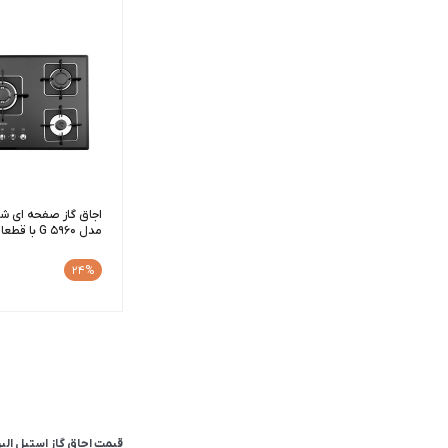
اجاق گاز صفحه ای شی
مدل G 5960 با قطعات ایرانی
0
24%
قیمت اجاق گاز استیل البرز امروز 18 مر