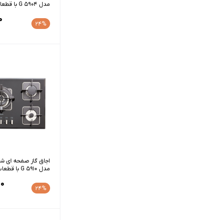
مدل G 5904 با قطعات ایتالیایی
0
24%
اجاق گاز صفحه ای شی
مدل G 5910 با قطعات ایتالیایی
0
24%