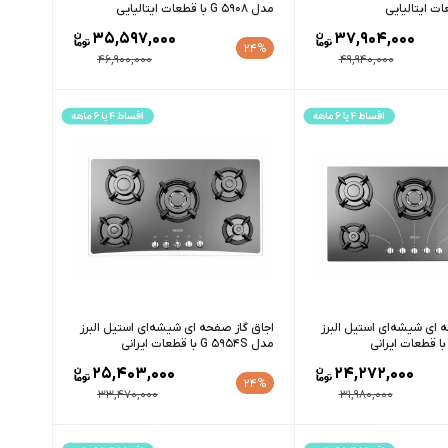
مدل G 5908 با قطعات ایتالیایی
35,597,000
37,904,000
24%
46,900,000
49,940,000
 ای شیشه‌ای استیل البرز
اجاق گاز صفحه ای شیشه‌ای استیل البرز
مدل G 5954S با قطعات ایرانی
25,403,000
24,272,000
24%
33,470,000
31,980,000