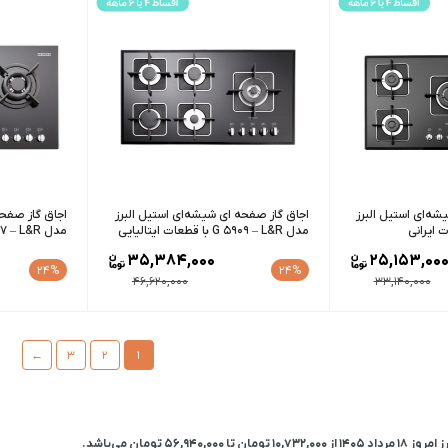
شه‌ای استیل البرز
اجاق گاز صفحه ای شیشه‌ای استیل البرز
اجاق گاز صفحه
مدل G 5909 – L&R با قطعات ایتالیایی
مدل G 5907 – L&R با قطعات ایتالیایی
35,384,000
25,153,00
24%
24%
46,620,000
33,140,000
←
3
2
1
داد 1405 از
10,732,000
تومان
تا
56,940,000
تومان
می‌باشد.