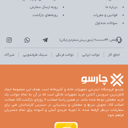
درباره ما
رویه ارسال سفارش
قوانین و مقررات
رویه‌های بازگشت
سوالات متداول
تلفن: 90000044 (بدون پیش شماره و رایگان)
اجاق گاز
توالت ایرانی
توالت فرنگی
سینک ظرفشویی
شیرآلات
چارسو فروشگاه اینترنتی تجهیزات خانه و آشپزخانه است. هدف این مجموعه ایجاد
کامل‌ترین سرویس آنلاین خرید تجهیزات خانگی است که در آن به تمام جوانب یک
خرید مطمئن توجه شده باشد. در همین راستا ضمانت 7 روزه‌ی بازگشت کالا، ضمانت
اصالت کالا، تحویل سریع و مطمئن و پشتیبانی در دسترس کارشناسان فنی برای
سفارشات درنظر گرفته شده، تا تجربه خریدی آسان و آسوده برای تمام مشتریان
فراهم شود.