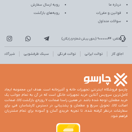
درباره ما
رویه ارسال سفارش
قوانین و مقررات
رویه‌های بازگشت
سوالات متداول
تلفن: 90000044 (بدون پیش شماره و رایگان)
اجاق گاز
توالت ایرانی
توالت فرنگی
سینک ظرفشویی
شیرآلات
چارسو فروشگاه اینترنتی تجهیزات خانه و آشپزخانه است. هدف این مجموعه ایجاد
کامل‌ترین سرویس آنلاین خرید تجهیزات خانگی است که در آن به تمام جوانب یک
خرید مطمئن توجه شده باشد. در همین راستا ضمانت 7 روزه‌ی بازگشت کالا، ضمانت
اصالت کالا، تحویل سریع و مطمئن و پشتیبانی در دسترس کارشناسان فنی برای
سفارشات درنظر گرفته شده، تا تجربه خریدی آسان و آسوده برای تمام مشتریان
فراهم شود.