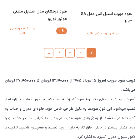
هود درخشان مدل اسمایل مشکی
هود مورب استیل البرز مدل SA
موتور توربو
403
در انبار موجود نمی
21%
در انبار موجود نمی باشد
باشد
←
4
3
2
1
قیمت هود مورب امروز 15 مرداد 1405 از
13,140,000
تومان
تا
27,450,000
تومان
می‌باشد.
“هود مورب” به معنای یک نوع هود آشپزخانه است که به صورت مایل یا زاویه‌دار
نصب می‌شود. این نوع هود‌ها به دلیل طراحی خاص خود، جلوه‌ای مدرن و جذاب به
آشپزخانه می‌بخشند. از ویژگی‌های هود مورب می‌توان به کارایی بالا در جذب بو و
دود، فضای بیشتر در بالای اجاق گاز به دلیل زاویه نصب، و همچنین قابلیت ترکیب با
دکوراسیون مدرن آشپزخانه اشاره کرد.