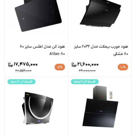
هود مورب بیمکث مدل 2032 سایز
هود کن مدل اطلس سایز 80
80 مشکی
Atlas-80
17,475,000
21,600,000
15%
10%
20,559,000
24,000,000