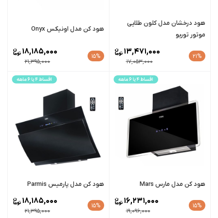
هود درخشان مدل کلون طلایی
هود کن مدل اونیکس Onyx
موتور توربو
18,185,000
13,471,000
15%
21%
21,395,000
17,053,000
هود کن مدل مارس Mars
هود کن مدل پارمیس Parmis
18,185,000
16,231,000
15%
15%
21,395,000
19,096,000