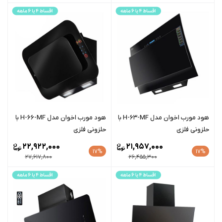
هود مورب اخوان مدل H-63-MF با
هود مورب اخوان مدل H-66-MF با
حلزونی فلزی
حلزونی فلزی
22,922,000
21,957,000
17%
17%
27,617,800
26,455,300