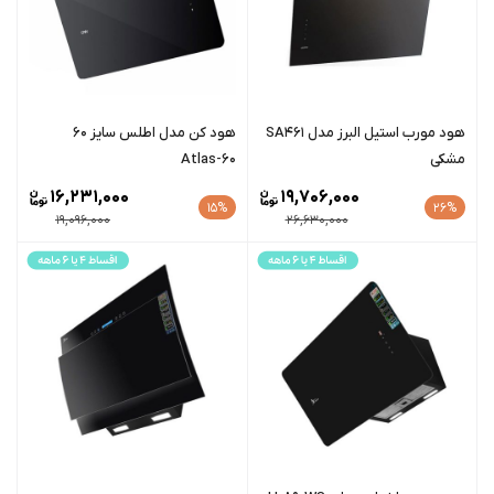
هود مورب استیل البرز مدل SA461
هود کن مدل اطلس سایز ۶۰
مشکی
Atlas-60
16,231,000
19,706,000
15%
26%
19,096,000
26,630,000