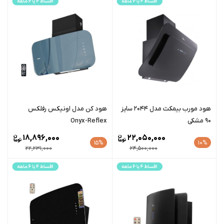
هود مورب بیمکث مدل 2044 سایز
هود کن مدل اونیکس رفلکس
90 مشکی
Onyx-Reflex
18,896,000
22,050,000
15%
10%
22,231,000
24,500,000