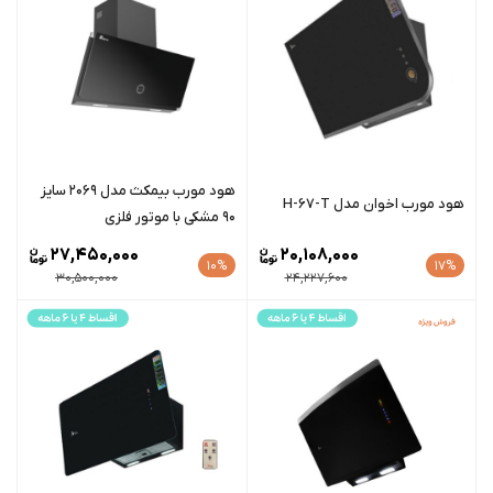
هود مورب بیمکث مدل 2069 سایز
هود مورب اخوان مدل H-67-T
90 مشکی با موتور فلزی
27,450,000
20,108,000
10%
17%
30,500,000
24,227,600