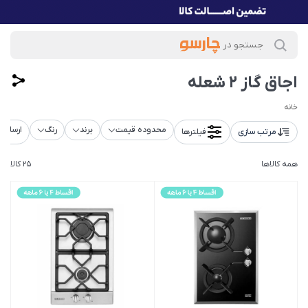
اجاق گاز 2 شعله
خانه
محدوده قیمت
برند
رنگ
ارسال ر
مرتب سازی
فیلترها
همه کالاها
25 کالا