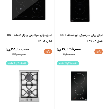
اجاق برقی سرامیکی دو شعله DST
اجاق برقی سرامیکی چهار شعله DST
مدل T2V-02
مدل T4-02
28,900,000
17,935,000
15%
15%
34,000,000
21,100,000