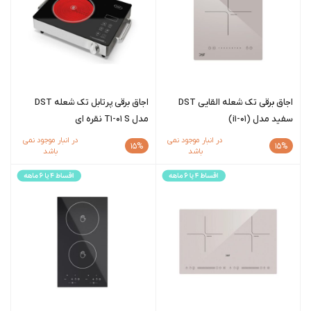
اجاق برقی تک شعله القایی DST
اجاق برقی پرتابل تک شعله DST
سفید مدل (i1-01)
مدل T1-01 S نقره ای
در انبار موجود نمی
در انبار موجود نمی
15%
15%
باشد
باشد