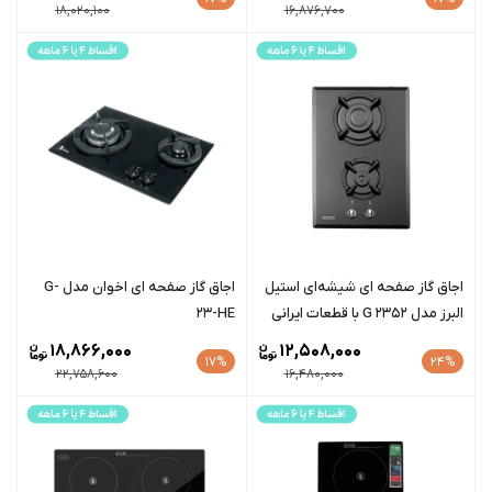
18,020,100
16,876,700
اجاق گاز صفحه ای شیشه‌ای استیل
اجاق گاز صفحه ای اخوان مدل G-
البرز مدل G 2352 با قطعات ایرانی
23-HE
18,866,000
12,508,000
17%
24%
22,758,600
16,480,000