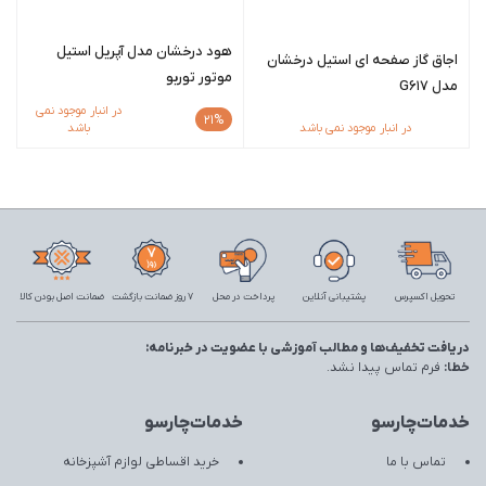
هود درخشان مدل آپریل استیل
اجاق گاز صفحه ای استیل درخشان
موتور توربو
مدل G617
در انبار موجود نمی
21%
در انبار موجود نمی باشد
باشد
تحویل اکسپرس
پشتیبانی آنلاین
پرداخت در محل
7 روز ضمانت بازگشت
ضمانت اصل بودن کالا
دریافت تخفیف‌ها و مطالب آموزشی با عضویت در خبرنامه:
خطا:
فرم تماس پیدا نشد.
خدمات‌چارسو
خدمات‌چارسو
تماس با ما
خرید اقساطی لوازم آشپزخانه