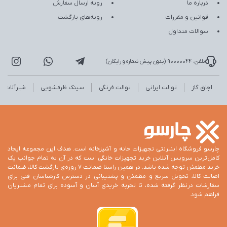
درباره ما
رویه ارسال سفارش
قوانین و مقررات
رویه‌های بازگشت
سوالات متداول
تلفن: 90000044 (بدون پیش شماره و رایگان)
اجاق گاز
توالت ایرانی
توالت فرنگی
سینک ظرفشویی
شیرآلات
چارسو فروشگاه اینترنتی تجهیزات خانه و آشپزخانه است. هدف این مجموعه ایجاد
کامل‌ترین سرویس آنلاین خرید تجهیزات خانگی است که در آن به تمام جوانب یک
خرید مطمئن توجه شده باشد. در همین راستا ضمانت 7 روزه‌ی بازگشت کالا، ضمانت
اصالت کالا، تحویل سریع و مطمئن و پشتیبانی در دسترس کارشناسان فنی برای
سفارشات درنظر گرفته شده، تا تجربه خریدی آسان و آسوده برای تمام مشتریان
فراهم شود.