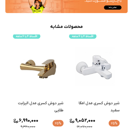
محصولات مشابه
شیر دوش کسری مدل امگا
شیر دوش کسری مدل الیزابت
شیر 
سفید
طلایی
طلایی
6,990,000
9,052,000
25%
25%
9,320,000
12,070,000