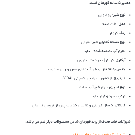
معتبر ۵ ساله قهرمان است.
نوع شیر
: روشویی
مدل
: فلت صدف
رنگ
: کروم
نوع دسته کنترلی شیر
: اهرمی
اهرم آب تصفیه شده:
ندارد
آبکاری
: کروم | حدود 20 میکرون
جنس بدنه:
فلز برنج و آلیاژهای مس و روی مرغوب
کارتریج
: از كشور اسپانيا و كمپاني SEDAL
نوع اسپری سری شیر آب
: ساده
ترکیب سرد و گرم
: دارد
گارانتی
: 5 سال گارانتی و 15 سال خدمات پس از فروش قهرمان
شیرآلات فلت صدف از برند قهرمان شامل محصولات دیگر هم می باشد:
شیر دوش قهرمان مدل فلت صدف