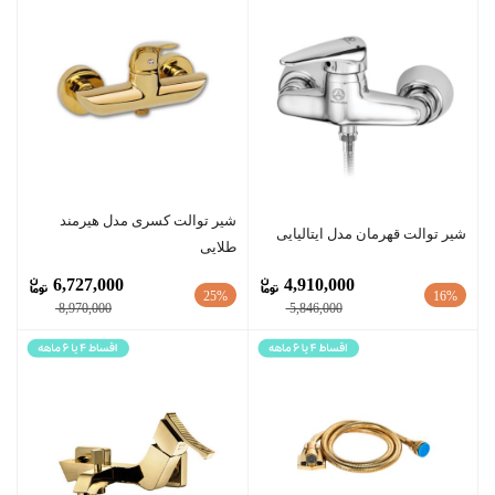
شیر توالت کسری مدل هیرمند
شیر توالت قهرمان مدل ایتالیایی
طلایی
6,727,000
4,910,000
25%
16%
8,970,000
5,846,000