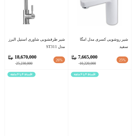
شیر روشویی کسری مدل امگا
شیر ظرفشویی شاوری استیل البرز
سفید
مدل ST311
18,670,000
7,665,000
26%
25%
25,230,000
10,220,000