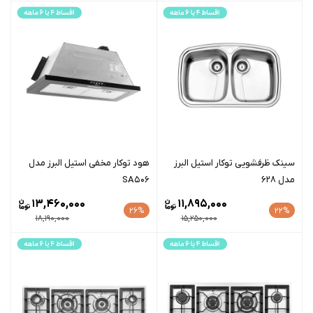
سينک ظرفشویی توکار استیل البرز
هود توکار مخفی استیل البرز مدل
مدل 628
SA506
13,460,000
11,895,000
26%
22%
18,190,000
15,250,000