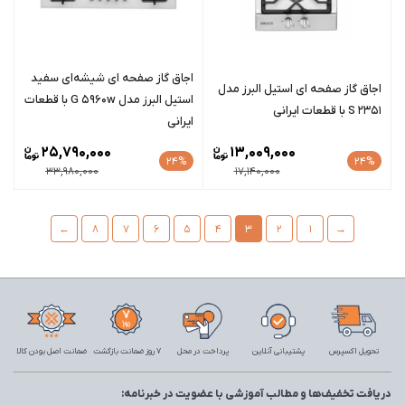
اجاق گاز صفحه ای شیشه‌ای سفید
اجاق گاز صفحه ای استیل البرز مدل
استیل البرز مدل G 5960w با قطعات
S 2351 با قطعات ایرانی
ایرانی
25,790,000
13,009,000
24%
24%
33,980,000
17,140,000
←
8
7
6
5
4
3
2
1
→
تحویل اکسپرس
پشتیبانی آنلاین
پرداخت در محل
7 روز ضمانت بازگشت
ضمانت اصل بودن کالا
دریافت تخفیف‌ها و مطالب آموزشی با عضویت در خبرنامه: