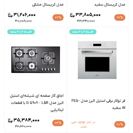
مدل کریستال سفید
مدل کریستال مشکی
31,206,000
33,805,000
22%
22%
40,008,000
43,340,000
اجاق گاز صفحه ای شیشه‌ای استیل
فر توکار برقی استیل البرز مدل FE5-
البرز مدل G 5909 – L&R با قطعات
W سفید
ایتالیایی
35,384,000
در انبار موجود نمی
24%
20%
46,620,000
باشد