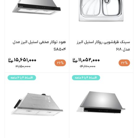
سينک ظرفشویی روکار استیل البرز
هود توکار مخفی استیل البرز مدل
مدل 618
SA504
15,651,000
11,052,000
26%
22%
21,150,000
14,170,000