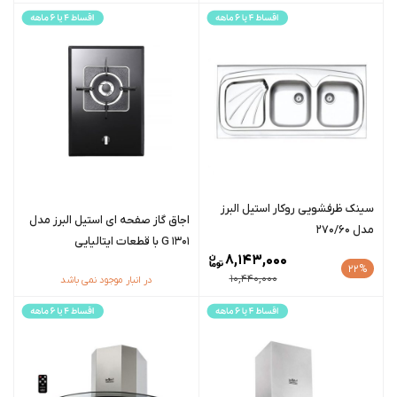
سينک ظرفشویی روکار استیل البرز
اجاق گاز صفحه ای استیل البرز مدل
مدل 270/60
G 1301 با قطعات ایتالیایی
8,143,000
22%
10,440,000
در انبار موجود نمی باشد