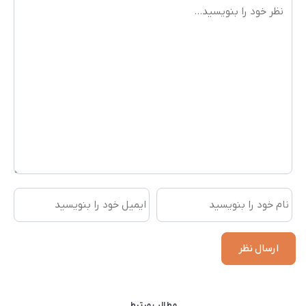
32,151,000
34,724,000
است.
است.
مطالب مرتبط