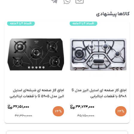
کالاها پیشنهادی
اجاق گاز صفحه ای استیل البرز مدل S
اجاق گاز صفحه ای شیشه‌ای استیل
5908 با قطعات ایتالیایی
البرز مدل G 5905 با قطعات ایتالیایی
5955
32,151,000
34,724,000
24%
24%
42,360,000
45,750,000
قیمت
قیمت
فعلی
فعلی