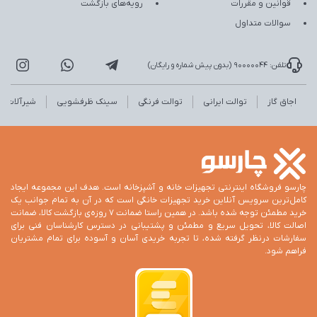
قوانین و مقررات
رویه‌های بازگشت
سوالات متداول
تلفن: 90000044 (بدون پیش شماره و رایگان)
اجاق گاز
توالت ایرانی
توالت فرنگی
سینک ظرفشویی
شیرآلات
چارسو فروشگاه اینترنتی تجهیزات خانه و آشپزخانه است. هدف این مجموعه ایجاد
کامل‌ترین سرویس آنلاین خرید تجهیزات خانگی است که در آن به تمام جوانب یک
خرید مطمئن توجه شده باشد. در همین راستا ضمانت 7 روزه‌ی بازگشت کالا، ضمانت
اصالت کالا، تحویل سریع و مطمئن و پشتیبانی در دسترس کارشناسان فنی برای
سفارشات درنظر گرفته شده، تا تجربه خریدی آسان و آسوده برای تمام مشتریان
فراهم شود.