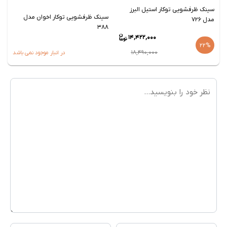
وکار استیل البرز
سينک ظرفشویی توکار ا
سینک ظرفشویی توکار اخوان مدل
مدل 223
388
14,422,000
22%
18,490,000
در انبار موجود نمی باشد