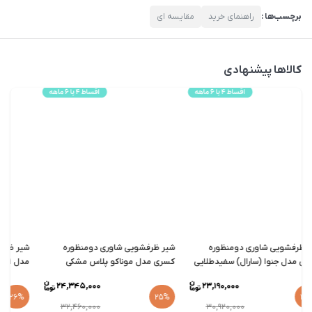
برچسب‌ها :
راهنمای خرید
مقایسه ای
کالاها پیشنهادی
شیر ظرفشویی شاوری دومنظوره
شیر ظرفشویی شاوری دومنظوره
ش
کسری مدل جنوا (سارال) سفیدطلایی
کسری مدل موناکو پلاس مشکی
مد
24,345,000
23,190,000
25%
25%
32,460,000
30,920,000