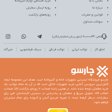
تماس با ما
خرید اقساطی لوازم آشپزخانه
درباره ما
رویه ارسال سفارش
قوانین و مقررات
رویه‌های بازگشت
سوالات متداول
تلفن: 90000044 (بدون پیش شماره و رایگان)
اجاق گاز
توالت ایرانی
توالت فرنگی
سینک ظرفشویی
شیرآلات
چارسو فروشگاه اینترنتی تجهیزات خانه و آشپزخانه است. هدف این مجموعه ایجاد
کامل‌ترین سرویس آنلاین خرید تجهیزات خانگی است که در آن به تمام جوانب یک
خرید مطمئن توجه شده باشد. در همین راستا ضمانت 7 روزه‌ی بازگشت کالا، ضمانت
اصالت کالا، تحویل سریع و مطمئن و پشتیبانی در دسترس کارشناسان فنی برای
سفارشات درنظر گرفته شده، تا تجربه خریدی آسان و آسوده برای تمام مشتریان
فراهم شود.