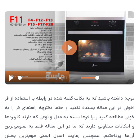
P
l
a
02:11
y
P
M
S
P
E
l
u
e
I
n
توجه داشته باشید که به نکات گفته شده در رابطه با استفاده از فر
a
t
t
P
t
اخوان در این مقاله بسنده نکنید و حتما دفترچه راهنمای فر را به
y
e
t
e
خوبی مطالعه کنید زیرا فرها بسته به مدل و نوعی که دارند کاربردها
i
r
و امکانات متفاوتی دارند که ما در این مقاله فقط به عمومی‌ترین
n
f
آن‌ها پرداختیم. همچنین رعایت اصول ایمنی مهم‌ترین بخش