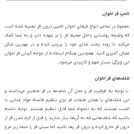
P
M
S
P
E
l
u
e
I
n
لامپ فر اخوان
a
t
t
P
t
معمولا در تمامی انواع فرهای اخوان لامپی درون فر تعبیه شده است
y
e
t
e
که وظیفه روشنایی داخل محیط فر را بر عهده دارد و به شما کمک
i
r
می‌کند تا روند پخت غذای خود را بررسی کرده و در بهترین شکل
n
f
ممکن آشپزی کنید. همچنین هنگام استفاده از جوجه گردان فر اخوان
g
u
این ویژگی بسیار مهم و کاربردی می‌شود.
s
l
l
شلف‌های فر اخوان
s
c
با توجه به ظرفیت فر و مدل آن شلف‌ها در فر متغییر می‌باشند و
r
این شلف‌های یا همان طبقات فر برای تنظیم فاصله مواد غذایی با
e
المنت هستند که به دلخواه شما قابل تنظیم هستند. توجه داشته
e
باشید که شلف‌هایی که به آن‌ها نیاز ندارید را قبل از گرم شدن فر از
n
درون فر خارج کرده و درون فر رها نکنید اما سینی فر را حتما زیر مرغ