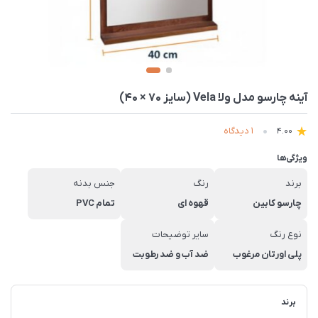
آینه چارسو مدل ولا Vela (سایز 70 × 40)
1 دیدگاه
4.00
ویژگی‌ها
برند
رنگ
جنس بدنه
چارسو کابین
قهوه ای
تمام PVC
نوع رنگ
سایر توضیحات
پلی اورتان مرغوب
ضد آب و ضد رطوبت
برند