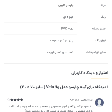
برند
چارسو کابین
رنگ
قهوه ای
جنس بدنه
تمام PVC
نوع رنگ
پلی اورتان مرغوب
سایر توضیحات
ضد آب و ضد رطوبت
امتیاز و دیدگاه کاربران
1 دیدگاه برای
آینه چارسو مدل ولا Vela (سایز 70 × 40)
نیره ثوابی
–
8 آذر 1404
امتیاز
4
به عنوان کسی که از این محصول و محصولات دیگه چارسو استفاده
از 5
کرده، مهم‌ترین نکته مثبت و منفی که باید بدونم چیه؟