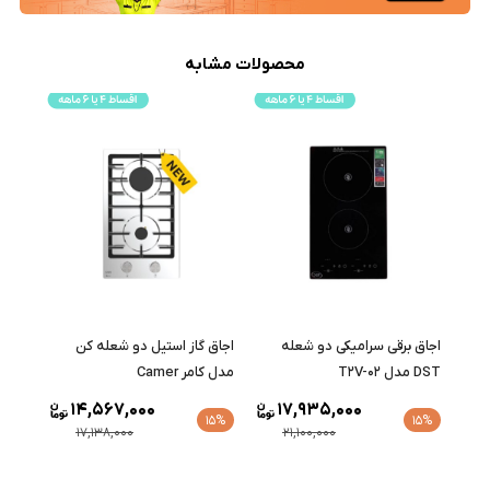
محصولات مشابه
اجاق برقی سرامیکی دو شعله
اجاق گاز استیل دو شعله کن
DST مدل T2V-02
مدل کامر Camer
14,567,000
17,935,000
15%
15%
17,138,000
21,100,000