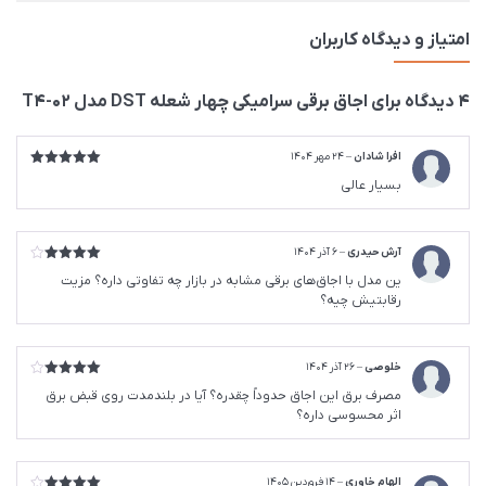
امتیاز و دیدگاه کاربران
4 دیدگاه برای
اجاق برقی سرامیکی چهار شعله DST مدل T4-02
افرا شادان
–
24 مهر 1404
امتیاز
5
از
بسیار عالی
5
آرش حیدری
–
6 آذر 1404
امتیاز
4
ین مدل با اجاق‌های برقی مشابه در بازار چه تفاوتی داره؟ مزیت
از 5
رقابتیش چیه؟
خلوصی
–
26 آذر 1404
امتیاز
4
مصرف برق این اجاق حدوداً چقدره؟ آیا در بلندمدت روی قبض برق
از 5
اثر محسوسی داره؟
الهام خاوری
–
14 فروردین 1405