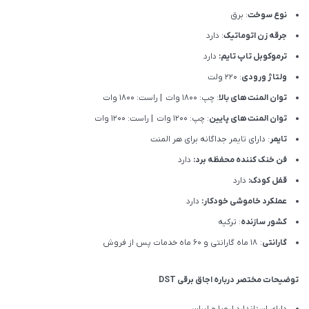
نوع سوخت
: برق
جرقه زن اتوماتیک
: دارد
ترموکوبل تاپ تایم:
دارد
ولتاژ ورودی
: 220 ولت
توان المنت های بالا
: چپ: 1800 وات | راست: 1800 وات
توان المنت های پایین
: چپ: 1200 وات | راست: 1200 وات
تایمر
: دارای تایمر جداگانه برای هر المنت
فن خنک کننده محفظه برد:
دارد
قفل کودک:
دارد
عملکرد خاموشی خودکار:
دارد
کشور سازنده
: ترکیه
گارانتی
: 18 ماه گارانتی و 60 ماه خدمات پس از فروش
توضیحات مختصر درباره اجاق برقی DST