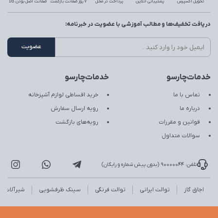
تحویل اکسپرس
پشتیبانی آنلاین
پرداخت در محل
7 روز ضمانت بازگشت
ضمانت اصل بودن کالا
دریافت تخفیف‌ها و مطالب آموزشی با عضویت در خبرنامه:
خدمات‌چارسو
خدمات‌چارسو
تماس با ما
خرید اقساطی لوازم آشپزخانه
درباره ما
رویه ارسال سفارش
قوانین و مقررات
رویه‌های بازگشت
سوالات متداول
تلفن: 90000044 (بدون پیش شماره و رایگان)
اجاق گاز
توالت ایرانی
توالت فرنگی
سینک ظرفشویی
شیرآلات