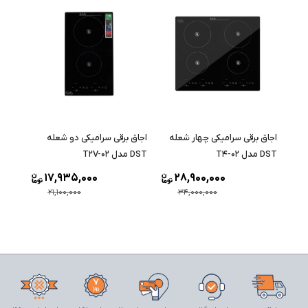
اجاق برقی سرامیکی چهار شعله
اجاق برقی سرامیکی دو شعله
DST مدل T4-02
DST مدل T2V-02
17,935,000
28,900,000
21,100,000
34,000,000