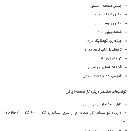
جنس صفحه
: مشکی
جنس شبکه
: ندارد
جنس ولوم
: لمسی
شعله پلوپز
: دارد
جرقه زن اتوماتیک
: دارد
ترموکوبل تاپ تایم:
ندارد
گرید انرژی
: A
قطعات اصلی
: جرقه زن
گارانتی
: 24 ماه ضمانت کن
توضیحات مختصر درباره گاز صفحه ای کن
دارای استاندارد اروپا و ایران
دارنده گواهینامه گاز صفحه ای از سری استاندارد ISO 45001 – ISO 9001 – ISO
9001
فروش در بازارهای خارجی