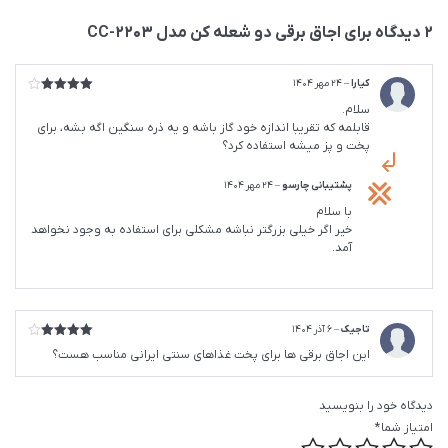
2 دیدگاه برای
اجاق برقی دو شعله کن مدل CC-2203
کیارا
–
24 مهر 1404
امتیاز
4
سلام.
از 5
قابلمه که تقریبا اندازه خود گاز باشه و یه ذره سنگین اگه بشه، برای
پخت و پز میشه استفاده کرد؟
پشتیبانی چارسو
–
24 مهر 1404
با سلام
خیر اگر خیلی بزرگتر نباشه مشکلی برای استفاده به وجود نخواهد
آمد.
تاجیک
–
6 آذر 1404
امتیاز
4
این اجاق برقی ها برای پخت غذاهای سنتی ایرانی مناسب هست؟
از 5
دیدگاه خود را بنویسید
امتیاز شما
*