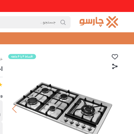
خا
اج
وی
ب
ا
ج