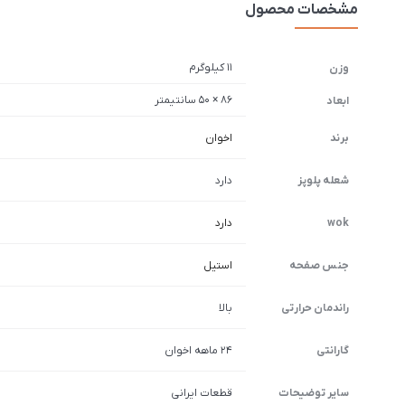
مشخصات محصول
11 کیلوگرم
وزن
86 × 50 سانتیمتر
ابعاد
برند
اخوان
شعله پلوپز
دارد
wok
دارد
جنس صفحه
استیل
راندمان حرارتی
بالا
گارانتی
۲۴ ماهه اخوان
سایر توضیحات
قطعات ایرانی