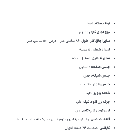
نوع دسته
: اخوان
نوع اجاق گاز:
رومیزی
سایز اجاق گاز
: طول: 86 سانتی متر عرض: 50 سانتی متر
تعداد شعله
: 5 شعله
نمای ظاهری
: استیل ساده
جنس صفحه
: استیل
جنس شبکه
: چدن
جنس ولوم
: باکالیت
شعله پلوپز
: دارد
جرقه زن اتوماتیک
: دارد
ترموکوبل تاپ تایم:
دارد
قطعات اصلی
: ولوم، جرقه زن ، ترموکوبل ، سرشعله ساخت ایتالیا
گارانتی
: ضمانت ۲۴ ماهه اخوان