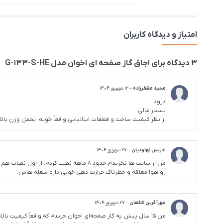
امتیاز و دیدگاه کاربران
3 دیدگاه برای
اجاق گاز صفحه ای اخوان مدل G-133-S-HE
مجید مظفرزاده
–
12 شهریور 1404
درود
بسیار عالی
از نظر کیفیت ساخت و قطعات ایتالیایی واقعاً خوبه. تحمل وزن با
ادریس نهاودیان
–
27 شهریور 1404
من از سایت ها نخریدم.‌حدود ۸ ماهه نص
رو هوا معلقه و خطرناک.حرارت دهی خوبی داره شعله هاش.
مهرآفرین کلاهان
–
27 شهریور 1404