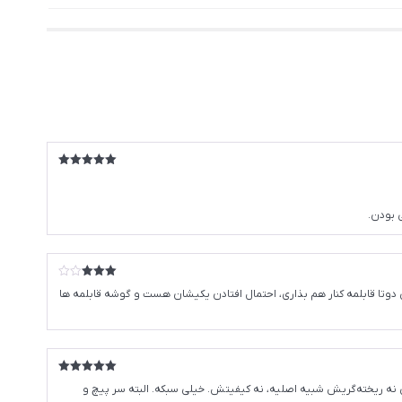
امتیاز
5
از
5
 بودن.
امتیاز
ره‌.وقتی دوتا قابلمه کنار هم بذاری، احتمال افتادن یکیشان هست و گوشه قابلمه ها
3
از 5
امتیاز
5
از
اخوان خریدم که واقعاً کیفیت بالایی داشت، اما مدل جدید که گرفتم خیلی فرق داره. سر شعله‌هاش مارک SABAF خورده، ولی نه ریخته‌گریش شبیه اصلیه، نه کیفیتش. خیلی سبکه. البته سر پیچ و
5