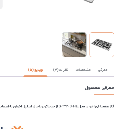
ا
معرفی
مشخصات
نظرات (3)
ویدیو (5)
معرفی محصول
گاز صفحه ای اخوان مدل G-133-S-HE از جدیدترین اجاق استیل اخوان با قطعات ایتالیایی است‌ که‌ بسیار شبیه مدل G-135-S-HE است، با این تفاوت که یک محافظ بین ولوم ها و شعله پلوپز دارد که مانع انتقال حرارت به ولوم ها می‌شود.