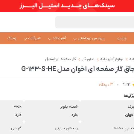
چارسو
سرویس بهداشتی
آشپزخانه
شیرآلات
وبلاگ
نه
لوازم آشپزخانه
اجاق گاز
گاز صفحه ای استیل
اق گاز صفحه ای اخوان مدل G-133-S-HE
3 دیدگاه
4.33
ژگی‌ها
رند
شعله پلوپز
wok
خوان
دارد
دارد
نس صفحه
راندمان حرارتی
گارانتی