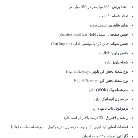
ابعاد برش
: 835 میلیمتر در 480 میلیمتر
تعداد شعله
: 5 شعله
نمای ظاهری
: استیل ساده
جنس صفحه
: استیل (Stainless Steel Gas Hob)
جنس شبکه
: چدن گرد با پوشش لعاب (Pan Support)
جنس ولوم
: باکالیت
شعله پلوپز
: دارد
نوع شعله پخش کن پلوپز
: High Efficiency
نوع شعله پخش کن
: High Efficiency
سرشعله وک (WOK)
:دارد
جرقه زن اتوماتیک
: دارد
ترموکوبل تاپ تایم:
دارد
راندمان احتراق
: 25 درصد بالاتر از استاندارد
قطعات اصلی
: ایتالیایی | ولوم، جرقه زن ، ترموکوبل ، سرشعله ساخت ایتالیا
گارانتی
: ضمانت ۲۴ ماهه اخوان