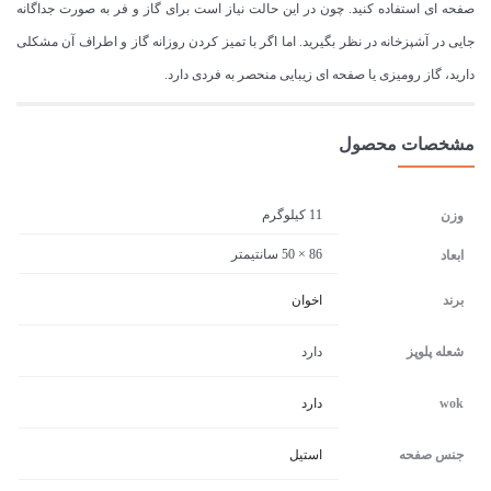
صفحه ای استفاده کنید. چون در این حالت نیاز است برای گاز و فر به صورت جداگانه
جایی در آشپزخانه در نظر بگیرید. اما اگر با تمیز کردن روزانه گاز و اطراف آن مشکلی
دارید، گاز رومیزی یا صفحه ای زیبایی منحصر به فردی دارد.
مشخصات محصول
11 کیلوگرم
وزن
86 × 50 سانتیمتر
ابعاد
برند
اخوان
شعله پلوپز
دارد
wok
دارد
جنس صفحه
استیل