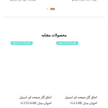
محصولات مشابه
اجاق گاز صفحه ای استیل
اجاق گاز صفحه ای استیل
اجاق 
اخوان مدل G-135-S-HE
اخوان مدل V-4 ونوس
مدل S 5909 با قطعات ایتالیای