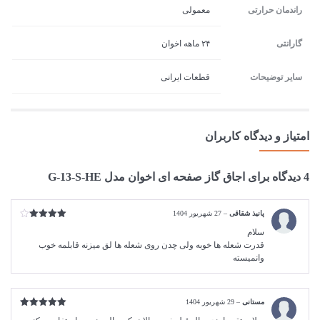
راندمان حرارتی
معمولی
گارانتی
۲۴ ماهه اخوان
سایر توضیحات
قطعات ایرانی
امتیاز و دیدگاه کاربران
4 دیدگاه برای
اجاق گاز صفحه ای اخوان مدل G-13-S-HE
پانیذ شقاقی
–
27 شهریور 1404
امتیاز
4
سلام
از 5
قدرت شعله ها خوبه ولی چدن روی شعله ها لق میزنه قابلمه خوب
وانمیسته
مستانی
–
29 شهریور 1404
امتیاز
5
از