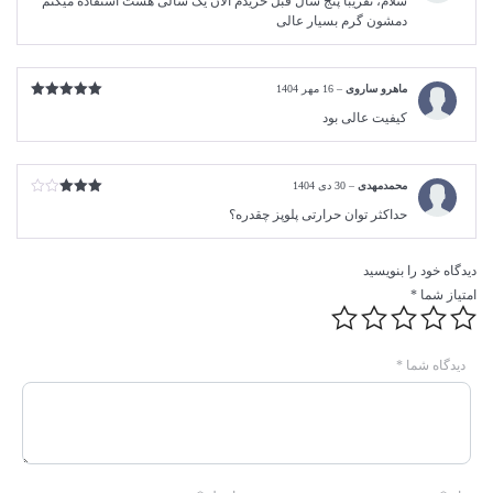
سلام، تقریبا پنج سال قبل خریدم الان یک سالی هست استفاده میکنم
5
دمشون گرم بسیار عالی
ماهرو ساروی
–
16 مهر 1404
امتیاز
5
از
کیفیت عالی بود
5
محمدمهدی
–
30 دی 1404
امتیاز
حداکثر توان حرارتی پلوپز چقدره؟
3
از 5
دیدگاه خود را بنویسید
امتیاز شما
*
دیدگاه شما
*