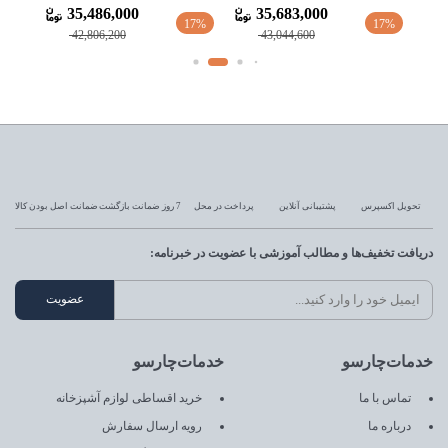
37,625,000
35,486,000
24%
17%
17%
45,386,900
42,806,200
تحویل اکسپرس
پشتیبانی آنلاین
پرداخت در محل
7 روز ضمانت بازگشت
ضمانت اصل بودن کالا
دریافت تخفیف‌ها و مطالب آموزشی با عضویت در خبرنامه:
خدمات‌چارسو
خدمات‌چارسو
تماس با ما
خرید اقساطی لوازم آشپزخانه
درباره ما
رویه ارسال سفارش