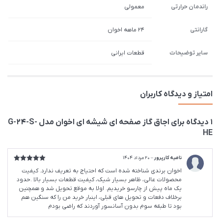
راندمان حرارتی
معمولی
گارانتی
۲۴ ماهه اخوان
سایر توضیحات
قطعات ایرانی
امتیاز و دیدگاه کاربران
1 دیدگاه برای
اجاق گاز صفحه ای شیشه ای اخوان مدل G-24-S-
HE
نامیه کارپرور
–
20 مرداد 1404
امتیاز
5
از
اخوان برندی شناخته شده است که احتیاج به تعریف ندارد. کیفیت
5
محصولات عالی، ظاهر بسیار شیک، کیفیت قطعات بسیار بالا .حدود
یک ماه پیش از چارسو خریدیم. اولا به موقع تحویل شد و همچنین
برخلاف دفعات و تحویل های قبلی، اینبار خرید من را که سنگین هم
بود تا طبقه سوم بدون آسانسور آوردند که راضی بودم