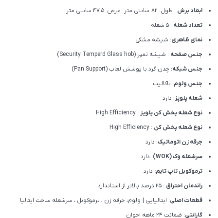
ابعاد برش
: طول: 82 سانتی متر عرض: 47.5 سانتی متر
تعداد شعله
: 5 شعله
نمای ظاهری
: شیشه مشکی
جنس صفحه
: شیشه تمپر (Security Temperd Glass hob)
جنس شبکه
: چدن گرد با پوشش لعاب (Pan Support)
جنس ولوم
: باکالیت
شعله پلوپز
: دارد
نوع شعله پخش کن پلوپز
: High Efficiency
نوع شعله پخش کن
: High Efficiency
جرقه زن اتوماتیک
: دارد
سرشعله وک (WOK)
:دارد
ترموکوبل تاپ تایم:
دارد
راندمان احتراق
: 25 درصد بالاتر از استاندارد
قطعات اصلی
: ایتالیایی | ولوم، جرقه زن ، ترموکوبل ، سرشعله ساخت ایتالیا
گارانتی
: ضمانت ۲۴ ماهه اخوان