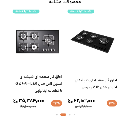
محصولات مشابه
اجاق گاز صفحه ای شیشه‌ای
دل
اجاق گاز صفحه ای شیشه‌ای
اجاق 
استیل البرز مدل G 5909 – L&R
اخوان مدل V-16 ونوس
اخوان م
با قطعات ایتالیایی
35,384,000
42,102,000
17%
24%
17%
46,620,000
50,786,700