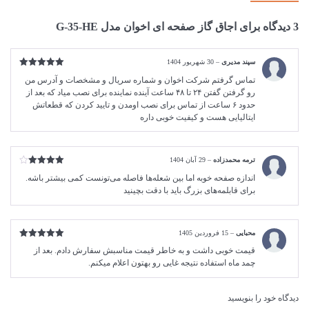
3 دیدگاه برای
اجاق گاز صفحه ای اخوان مدل G-35-HE
سپند مدیری
–
30 شهریور 1404
امتیاز
5
از
تماس گرفتم شرکت اخوان و شماره سریال و مشخصات و آدرس من
5
رو گرفتن گفتن ۲۴ تا ۴۸ ساعت آینده نماینده برای نصب میاد که بعد از
حدود ۶ ساعت از تماس برای نصب اومدن و تایید کردن که قطعاتش
ایتالیایی هست و کیفیت خوبی داره
ترمه محمدزاده
–
29 آبان 1404
امتیاز
4
اندازه صفحه خوبه اما بین شعله‌ها فاصله می‌تونست کمی بیشتر باشه.
از 5
برای قابلمه‌های بزرگ باید با دقت بچینید
محبایی
–
15 فروردین 1405
امتیاز
5
از
قیمت خوبی داشت و به خاطر قیمت مناسبش سفارش دادم. بعد از
5
چمد ماه استفاده نتیجه غایی رو بهتون اعلام میکنم.
دیدگاه خود را بنویسید