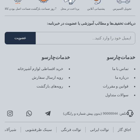
تحویل اکسپرس
پشتیبانی آنلاین
پرداخت در محل
7 روز ضمانت بازگشت
ضمانت اصل بودن کالا
دریافت تخفیف‌ها و مطالب آموزشی با عضویت در خبرنامه:
خدمات‌چارسو
خدمات‌چارسو
تماس با ما
خرید اقساطی لوازم آشپزخانه
درباره ما
رویه ارسال سفارش
قوانین و مقررات
رویه‌های بازگشت
سوالات متداول
تلفن: 90000044 (بدون پیش شماره و رایگان)
اجاق گاز
توالت ایرانی
توالت فرنگی
سینک ظرفشویی
شیرآلات