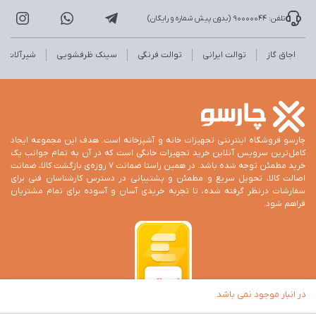
تلفن: 90000044 (بدون پیش شماره و رایگان)
اجاق گاز
توالت ایرانی
توالت فرنگی
سینک ظرفشویی
شیرآلات
چارسو فروشگاه اینترنتی تجهیزات خانه و آشپزخانه است. هدف این مجموعه ایجاد
کامل‌ترین سرویس آنلاین خرید تجهیزات خانگی است که در آن به تمام جوانب یک
خرید مطمئن توجه شده باشد. در همین راستا ضمانت 7 روزه‌ی بازگشت کالا، ضمانت
اصالت کالا، تحویل سریع و مطمئن و پشتیبانی در دسترس کارشناسان فنی برای
سفارشات درنظر گرفته شده، تا تجربه خریدی آسان و آسوده برای تمام مشتریان
فراهم شود.
در انبار موجود نمی باشد