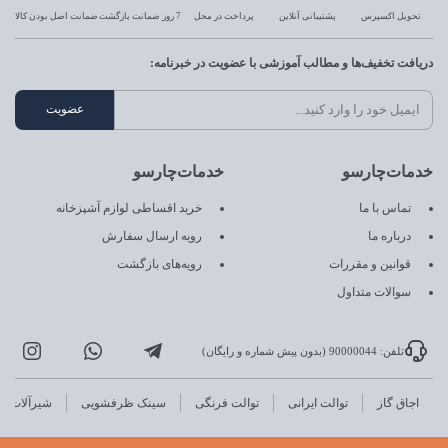
تحویل اکسپرس
پشتیبانی آنلاین
پرداخت در محل
7 روز ضمانت بازگشت
ضمانت اصل بودن کالا
دریافت تخفیف‌ها و مطالب آموزشی با عضویت در خبرنامه:
خدمات‌چارسو
خدمات‌چارسو
تماس با ما
خرید اقساطی لوازم آشپزخانه
درباره ما
رویه ارسال سفارش
قوانین و مقررات
رویه‌های بازگشت
سوالات متداول
تلفن: 90000044 (بدون پیش شماره و رایگان)
اجاق گاز
توالت ایرانی
توالت فرنگی
سینک ظرفشویی
شیرآلات