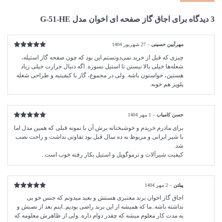
3 دیدگاه برای
اجاق گاز صفحه ای اخوان مدل G-51-HE
مهرآیین حسینی
–
27 شهریور 1404
امتیاز
5
از
چیزی که قبل از خرید نمی‌دونستم این بود که چون صفحه گاز استیله،
5
شعله‌ها خیلی بالا نیستن تا استیل نسوزه. اگه دنبال حرارت خیلی زیاد
هستین، حواستون باشه. ولی در مجموع، گاز با کیفیتیه و طراحی شعله
پلوپز هم خوبه.
حسن کامیاب
–
1 مهر 1404
امتیاز
5
از
برای مادرم خریدم و خوشبختانه برش آن با نمونه قبلی که همین مدل اما
5
با شیر ایرانی و مربوط به ده سال قبل بود تفاوتی نداشت و راحت نصب
شد.
کیفیت شیرآلات و ترموگوپل و استیل بکار رفته خوب است .
پیلتن
–
2 مهر 1404
امتیاز
5
از
اجاق گاز اخوان برند معتبری هستش و بعید میدونم که جنس خو بی
5
نداشته باشه..ما که همیشه از این برند راضی بودیم..اینم بعد از نصبش و
یه مدت کار معلوم میشه که چقدر دوام داره..ولی از ظاهرش معلومه که