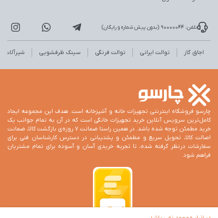
تلفن: 90000044 (بدون پیش شماره و رایگان)
اجاق گاز
توالت ایرانی
توالت فرنگی
سینک ظرفشویی
شیرآلات
چارسو فروشگاه اینترنتی تجهیزات خانه و آشپزخانه است. هدف این مجموعه ایجاد
کامل‌ترین سرویس آنلاین خرید تجهیزات خانگی است که در آن به تمام جوانب یک
خرید مطمئن توجه شده باشد. در همین راستا ضمانت 7 روزه‌ی بازگشت کالا، ضمانت
اصالت کالا، تحویل سریع و مطمئن و پشتیبانی در دسترس کارشناسان فنی برای
سفارشات درنظر گرفته شده، تا تجربه خریدی آسان و آسوده برای تمام مشتریان
فراهم شود.
در انبار موجود نمی باشد