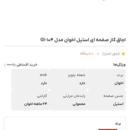
اجاق گاز صفحه ای استیل اخوان مدل GI-104
0 دیدگاه
(بدون امتیاز)
خرید اقساطی با
ویژگی‌ها
برند
شعله پلوپز
wok
اخوان
دارد
دارد
جنس صفحه
راندمان حرارتی
گارانتی
استیل
معمولی
۲۴ ماهه اخوان
برند