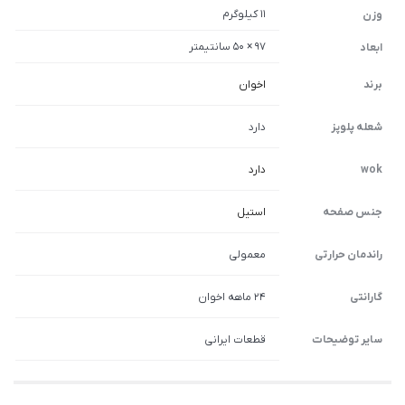
11 کیلوگرم
وزن
97 × 50 سانتیمتر
ابعاد
برند
اخوان
شعله پلوپز
دارد
wok
دارد
جنس صفحه
استیل
راندمان حرارتی
معمولی
گارانتی
۲۴ ماهه اخوان
سایر توضیحات
قطعات ایرانی