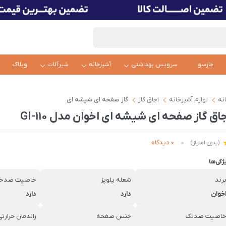
چارسو
سرویس بهداشتی
آشپزخانه
شیرآلات
وبلاگ
نه
لوازم آشپزخانه
اجاق گاز
گاز صفحه ای شیشه ای
اق گاز صفحه ای شیشه ای اخوان مدل GI-110
0 دیدگاه
(بدون امتیاز)
ژگی‌ها
رند
شعله پلوپز
خاصیت ضد
خوان
دارد
دارد
اصیت ضدلک
جنس صفحه
راندمان حرارتی