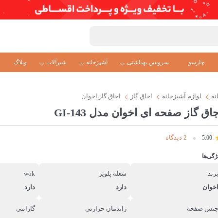
چارسو
سرویس بهداشتی
آشپزخانه
شیرآلات
وبلاگ
نه
لوازم آشپزخانه
اجاق گاز
اجاق گاز اخوان
اق گاز صفحه ای اخوان مدل GI-143
2 دیدگاه
5.00
ژگی‌ها
رند
شعله پلوپز
wok
خوان
دارد
دارد
نس صفحه
راندمان حرارتی
گارانتی