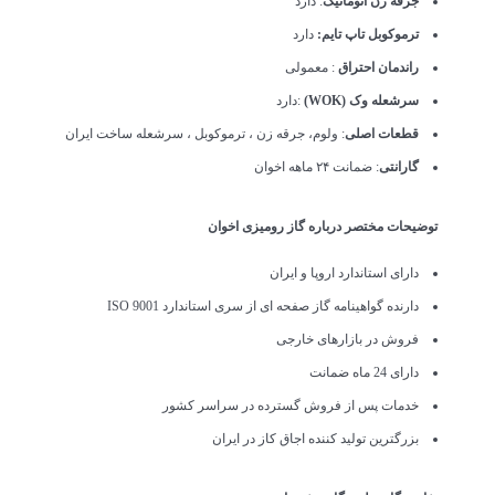
جرقه زن اتوماتیک
: دارد
ترموکوبل تاپ تایم:
دارد
راندمان احتراق
: معمولی
سرشعله وک (WOK)
:دارد
قطعات اصلی
: ولوم، جرقه زن ، ترموکوبل ، سرشعله ساخت ایران
گارانتی
: ضمانت ۲۴ ماهه اخوان
توضیحات مختصر درباره گاز رومیزی اخوان
دارای استاندارد اروپا و ایران
دارنده گواهینامه گاز صفحه ای از سری استاندارد ISO 9001
فروش در بازارهای خارجی
دارای 24 ماه ضمانت
خدمات پس از فروش گسترده در سراسر کشور
بزرگترین تولید کننده اجاق کاز در ایران