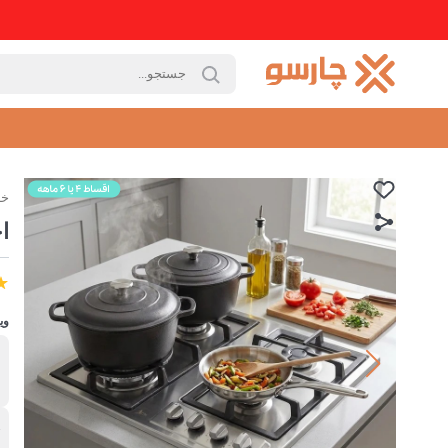
خا
اج
وی
ب
ا
ج