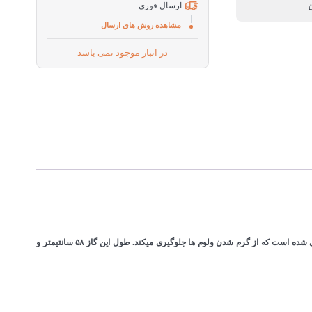
ارسال فوری
مشاهده روش های ارسال
در انبار موجود نمی باشد
گاز صفحه ای اخوان مدل GI-143 جدیدترین گاز ۴ شعله استیل اخوان با قطعات با کیفیت بالای ایرانی است و دارای پلوپز بزرگ است. ولوم های این گاز بصورت شیبدار طراحی شده است که از گرم شدن ولوم ها جلوگیری میکند. طول این گاز ۵۸ سانتیمتر و