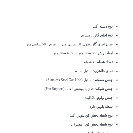
نوع دسته
: گیتا
نوع اجاق گاز:
رومیزی
سایز اجاق گاز
: طول: 58 سانتی متر عرض: 50 سانتی متر
ابعاد برش
: 56 سانتیمتر در 48.5 سانتیمتر
تعداد شعله
: 4 شعله
نمای ظاهری
: استیل ساده
جنس صفحه
: استیل (Stainless Steel Gas Hob)
جنس شبکه
: چدن با پوشش لعاب (Pan Support)
جنس ولوم
: باکالیت
شعله پلوپز
: دارد
نوع شعله پخش کن پلوپز
: گیتا
نوع شعله پخش کن
: معمولی