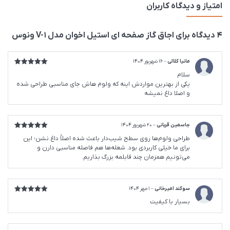
امتیاز و دیدگاه کاربران
4 دیدگاه برای
اجاق گاز صفحه ای استیل اخوان مدل V-1 ونوس
مانیا کلالی
–
16 شهریور 1404
امتیاز
5
از
سلام
5
یکی از بهترین مواردش اینه که ولوم هاش جای مناسبی طراحی شده
و اصلا داغ نمیشه
جاسمین قربانی
–
20 شهریور 1404
امتیاز
5
از
طراحی ولوم‌ها روی سطح شیب‌دار باعث شده اصلاً داغ نشن؛ این
5
برای ما خیلی کاربردی بود. شعله‌ها هم فاصله مناسبی دارن و
می‌تونیم همزمان چند قابلمه بزرگ بذاریم.
سوگند امیرخانی
–
1 مهر 1404
امتیاز
5
از
بسیار با کیفیت
5