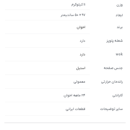
11 کیلوگرم
وزن
97 × 50 سانتیمتر
ابعاد
برند
اخوان
شعله پلوپز
دارد
wok
دارد
جنس صفحه
استیل
راندمان حرارتی
معمولی
گارانتی
۲۴ ماهه اخوان
سایر توضیحات
قطعات ایرانی