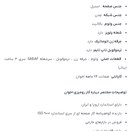
جنس صفحه
: استیل
جنس شبکه
: چدن
جنس ولوم
: باکالیت
شعله پلوپز
: دارد
جرقه زن اتوماتیک
: دارد
ترموکوبل تاپ تایم:
دارد
قطعات اصلی
: ولوم ، جرقه زن ، ترموکوبل ، سرشعله SABAF سری 3 ساخت
ایتالیا
گارانتی
: ضمانت 24 ماهه اخوان
توضیحات مختصر درباره گاز رومیزی اخوان
دارای استاندارد اروپا و ایران
دارنده گواهینامه گاز صفحه ای از سری استاندارد ISO 9001
فروش در بازارهای خارجی