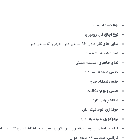
نوع دسته
: ونوس
نوع اجاق گاز:
رومیزی
سایز اجاق گاز
: طول: 86 سانتی متر عرض: 51 سانتی متر
تعداد شعله
: 5 شعله
نمای ظاهری
: شیشه مشکی
جنس صفحه
: شیشه
جنس شبکه
: چدن
جنس ولوم
: باکالیت
شعله پلوپز
: دارد
جرقه زن اتوماتیک
: دارد
ترموکوبل تاپ تایم:
دارد
قطعات اصلی
: ولوم ، جرقه زن ، ترموکوبل ، سرشعله SABAF سری 3 ساخت ایتالیا
گارانتی
: ضمانت ۲۴ ماهه اخوان