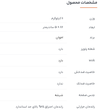
مشخصات محصول
11 کیلوگرم
وزن
86 × 51 سانتیمتر
ابعاد
برند
اخوان
شعله پلوپز
دارد
wok
دارد
خاصیت ضدخش
دارد
خاصیت ضدلک
ندارد
جنس صفحه
شیشه
راندمان حرارتی
راندمان احتراق 25% بالای حد استاندارد