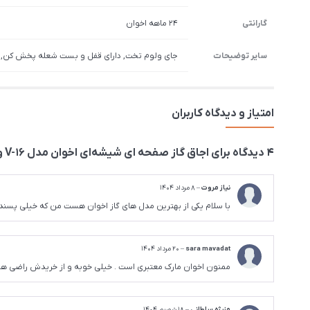
گارانتی
۲۴ ماهه اخوان
سایر توضیحات
جای ولوم تخت, دارای قفل و بست شعله پخش کن, دار
امتیاز و دیدگاه کاربران
4 دیدگاه برای
اجاق گاز صفحه ای شیشه‌ای اخوان مدل V-16 ونوس
نیاز مروت
–
8 مرداد 1404
با سلام یکی از بهترین مدل های گاز اخوان هست من که خیلی پسند
sara mavadat
–
20 مرداد 1404
ممنون اخوان مارک معتبری است . خیلی خوبه و از خریدش راضی هست
منیژه سلطانی
–
18 شهریور 1404