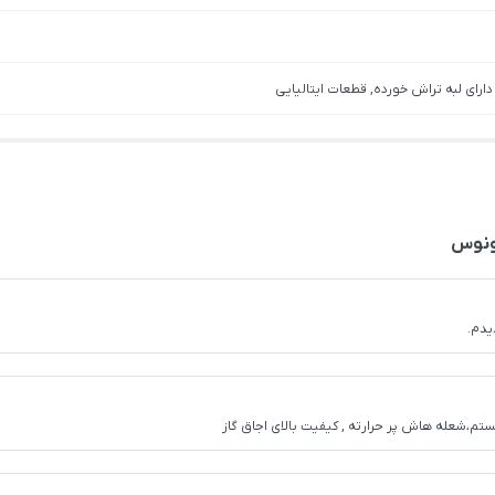
ای لبه تراش خورده, قطعات ایتالیایی
یدم.
م،شعله هاش پر حرارته , کیفیت بالای اجاق گاز