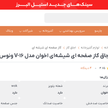
چارسو
سرویس بهداشتی
آشپزخانه
شیرآلات
وبلاگ
نه
لوازم آشپزخانه
اجاق گاز
گاز صفحه ای شیشه ای
اق گاز صفحه ای شیشه‌ای اخوان مدل V-16 ونوس
4 دیدگاه
4.75
ژگی‌ها
رند
شعله پلوپز
wok
خوان
دارد
دارد
اصیت ضدخش
خاصیت ضدلک
جنس صفحه