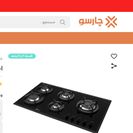
خا
اج
وی
ب
ا
خ