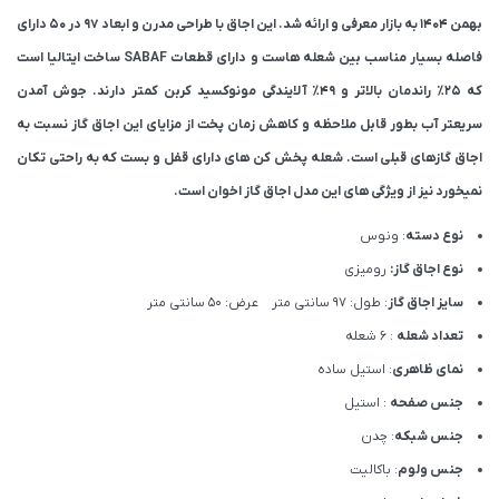
بهمن ۱۴۰۴ به بازار معرفی و ارائه شد. این اجاق با طراحی مدرن و ابعاد 97 در 50 دارای
فاصله بسیار مناسب بین شعله هاست و دارای قطعات SABAF ساخت ایتالیا است
که ۲۵٪ راندمان بالاتر و ۴۹٪ آلایندگی مونوکسید کربن کمتر دارند. جوش آمدن
سریعتر آب بطور قابل ملاحظه و کاهش زمان پخت از مزایای این اجاق گاز نسبت به
اجاق گازهای قبلی است. شعله پخش کن های دارای قفل و بست که به راحتی تکان
نمیخورد نیز از ویژگی های این مدل اجاق گاز اخوان است.
نوع دسته
: ونوس
نوع اجاق گاز:
رومیزی
سایز اجاق گاز
: طول: 97 سانتی متر عرض: 50 سانتی متر
تعداد شعله
: 6 شعله
نمای ظاهری
: استیل ساده
جنس صفحه
: استیل
جنس شبکه
: چدن
جنس ولوم
: باکالیت