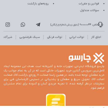
قوانین و مقررات
رویه‌های بازگشت
سوالات متداول
تلفن: 90000044 (بدون پیش شماره و رایگان)
اجاق گاز
توالت ایرانی
توالت فرنگی
سینک ظرفشویی
شیرآلات
چارسو فروشگاه اینترنتی تجهیزات خانه و آشپزخانه است. هدف این مجموعه ایجاد
کامل‌ترین سرویس آنلاین خرید تجهیزات خانگی است که در آن به تمام جوانب یک
خرید مطمئن توجه شده باشد. در همین راستا ضمانت 7 روزه‌ی بازگشت کالا، ضمانت
اصالت کالا، تحویل سریع و مطمئن و پشتیبانی در دسترس کارشناسان فنی برای
سفارشات درنظر گرفته شده، تا تجربه خریدی آسان و آسوده برای تمام مشتریان
فراهم شود.